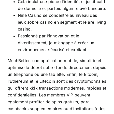
Cela inclut une pièce d’identité, el justificatif
de domicile et parfois algun relevé bancaire.
Nine Casino se concentre au niveau des
jeux sobre casino en segment et le are living
casino.
Passionné par l’innovation et le
divertissement, je m’engage à créer un
environnement sécurisé et excitant.
MuchBetter, une application mobile, simplifie et
optimise le dépôt sobre fonds directement depuis
un téléphone ou une tablette. Enfin, le Bitcoin,
l’Ethereum et le Litecoin sont des cryptomonnaies
qui offrent kklk transactions modernes, rapides et
confidentielles. Les membres VIP peuvent
également profiter de spins gratuits, para
cashbacks supplémentaires ou d’invitations à des