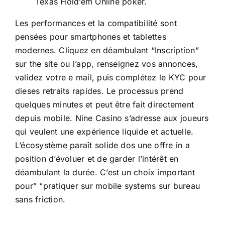
Texas Hold’em Online poker.
Les performances et la compatibilité sont
pensées pour smartphones et tablettes
modernes. Cliquez en déambulant “Inscription”
sur the site ou l’app, renseignez vos annonces,
validez votre e mail, puis complétez le KYC pour
dieses retraits rapides. Le processus prend
quelques minutes et peut être fait directement
depuis mobile. Nine Casino s’adresse aux joueurs
qui veulent une expérience liquide et actuelle.
L’écosystème paraît solide dos une offre in a
position d’évoluer et de garder l’intérêt en
déambulant la durée. C’est un choix important
pour” “pratiquer sur mobile systems sur bureau
sans friction.