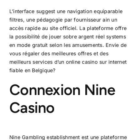
L’interface suggest une navigation equiparable
filtres, une pédagogie par fournisseur ain un
accès rapide au site officiel. La plateforme offre
la possibilité de jouer sobre argent réel systems
en mode gratuit selon les amusements. Envie de
vous régaler des meilleures offres et des
meilleurs services d’un online casino sur internet
fiable en Belgique?
Connexion Nine
Casino
Nine Gambling establishment est une plateforme