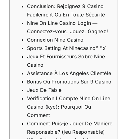
Conclusion: Rejoignez 9 Casino
Facilement Ou En Toute Sécurité
Nine On Line Casino Login —
Connectez-vous, Jouez, Gagnez !
Connexion Nine Casino
Sports Betting At Ninecasino” “🏅
Jeux Et Fournisseurs Sobre Nine
Casino
Assistance À Los Angeles Clientèle
Bonus Ou Promotions Sur 9 Casino
Jeux De Table
Vérification I Compte Nine On Line
Casino (kyc): Pourquoi Ou
Comment
Comment Puis-je Jouer De Manière
Responsable? (jeu Responsable)