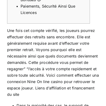
Paiements, Sécurité Ainsi Que
Licences
Une fois cet compte vérifié, les joueurs pourrez
effectuer des retraits sans encombre. Elle est
généralement requise avant d’effectuer votre
premier retrait. Voyons pourquoi elle est
nécessaire ainsi que quels documents deviennent
demandés. Cette procédure vous permet de
regagner” “l’accès à votre compte rapidement et
sobre toute sécurité. Voici comment effectuer una
connexion Nine On line casino pour retrouver le
espace joueur. Liens d’affiliation et financement
du site
Dans la majorité des cas, le support de