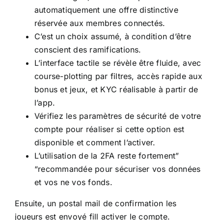
automatiquement une offre distinctive
réservée aux membres connectés.
C’est un choix assumé, à condition d’être
conscient des ramifications.
L’interface tactile se révèle être fluide, avec
course-plotting par filtres, accès rapide aux
bonus et jeux, et KYC réalisable à partir de
l’app.
Vérifiez les paramètres de sécurité de votre
compte pour réaliser si cette option est
disponible et comment l’activer.
L’utilisation de la 2FA reste fortement”
“recommandée pour sécuriser vos données
et vos ne vos fonds.
Ensuite, un postal mail de confirmation les
joueurs est envoyé fill activer le compte.