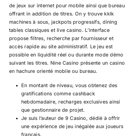
de jeux sur internet pour mobile ainsi que bureau
offrant in addition de titres. On y trouve kklk
machines à sous, jackpots progressifs, dining
tables classiques et live casino. L’interface
propose filtres, recherche par fournisseur et
accès rapide au site administratif. Le jeu est
possible en liquidité réel ou durante mode démo
suivant les titres. Nine Casino présente un casino
en hachure orienté mobile ou bureau.
En montant de niveau, vous obtenez des
gratifications comme cashback
hebdomadaire, recharges exclusives ainsi
que gestionnaire de projet.
Je suis l’auteur de 9 Casino, dédié à offrir
une expérience de jeu inégalée aux joueurs
français.