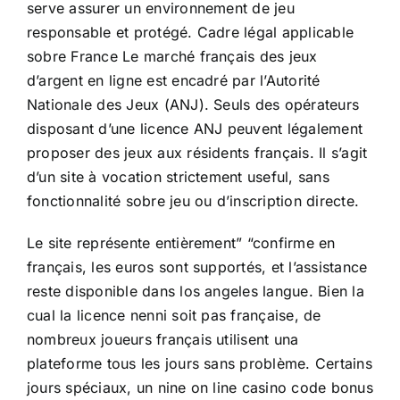
serve assurer un environnement de jeu
responsable et protégé. Cadre légal applicable
sobre France Le marché français des jeux
d’argent en ligne est encadré par l’Autorité
Nationale des Jeux (ANJ). Seuls des opérateurs
disposant d’une licence ANJ peuvent légalement
proposer des jeux aux résidents français. Il s’agit
d’un site à vocation strictement useful, sans
fonctionnalité sobre jeu ou d’inscription directe.
Le site représente entièrement” “confirme en
français, les euros sont supportés, et l’assistance
reste disponible dans los angeles langue. Bien la
cual la licence nenni soit pas française, de
nombreux joueurs français utilisent una
plateforme tous les jours sans problème. Certains
jours spéciaux, un nine on line casino code bonus