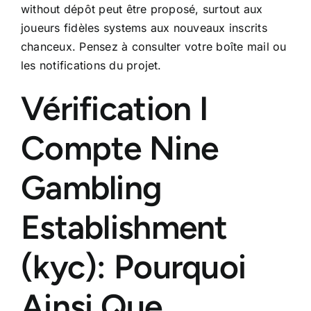
without dépôt peut être proposé, surtout aux
joueurs fidèles systems aux nouveaux inscrits
chanceux. Pensez à consulter votre boîte mail ou
les notifications du projet.
Vérification I
Compte Nine
Gambling
Establishment
(kyc): Pourquoi
Ainsi Que