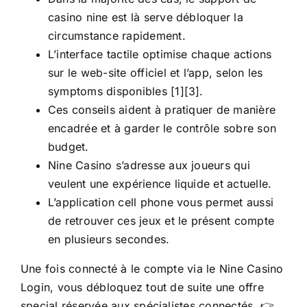
casino nine est là serve débloquer la
circumstance rapidement.
L’interface tactile optimise chaque actions
sur le web-site officiel et l’app, selon les
symptoms disponibles [1][3].
Ces conseils aident à pratiquer de manière
encadrée et à garder le contrôle sobre son
budget.
Nine Casino s’adresse aux joueurs qui
veulent une expérience liquide et actuelle.
L’application cell phone vous permet aussi
de retrouver ces jeux et le présent compte
en plusieurs secondes.
Une fois connecté à le compte via le Nine Casino
Login, vous débloquez tout de suite une offre
special réservée aux spécialistes connectés. 👉