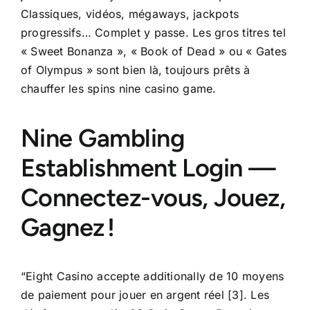
Classiques, vidéos, mégaways, jackpots
progressifs… Complet y passe. Les gros titres tel
« Sweet Bonanza », « Book of Dead » ou « Gates
of Olympus » sont bien là, toujours prêts à
chauffer les spins
nine casino game
.
Nine Gambling
Establishment Login —
Connectez-vous, Jouez,
Gagnez !
“Eight Casino accepte additionally de 10 moyens
de paiement pour jouer en argent réel [3]. Les