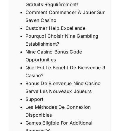
Gratuits Régulièrement!
Comment Commencer À Jouer Sur
Seven Casino
Customer Help Excellence
Pourquoi Choisir Nine Gambling
Establishment?
Nine Casino Bonus Code
Opportunities
Quel Est Le Benefit De Bienvenue 9
Casino?
Bonus De Bienvenue Nine Casino
Serve Les Nouveaux Joueurs
Support
Les Méthodes De Connexion
Disponibles
Games Eligible For Additional
Bonuses 🎲