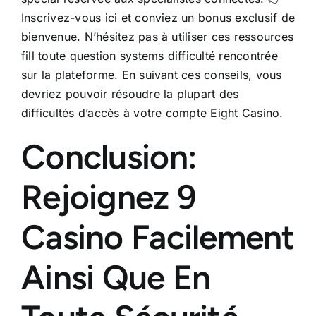
Inscrivez-vous ici et conviez un bonus exclusif de
bienvenue. N’hésitez pas à utiliser ces ressources
fill toute question systems difficulté rencontrée
sur la plateforme. En suivant ces conseils, vous
devriez pouvoir résoudre la plupart des
difficultés d’accès à votre compte Eight Casino.
Conclusion:
Rejoignez 9
Casino Facilement
Ainsi Que En