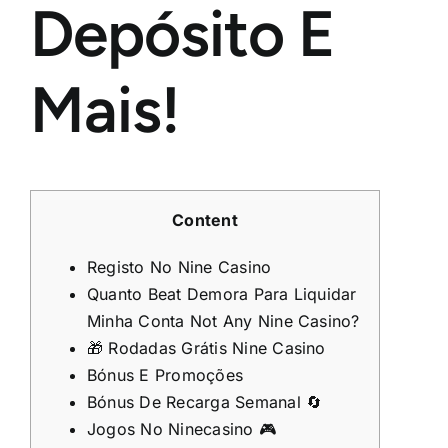
Depósito E
Mais!
Content
Registo No Nine Casino
Quanto Beat Demora Para Liquidar
Minha Conta Not Any Nine Casino?
🎁 Rodadas Grátis Nine Casino
Bónus E Promoções
Bónus De Recarga Semanal 🔄
Jogos No Ninecasino 🎮