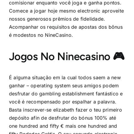
comisionar enquanto você joga e ganha pontos.
Comece a jogar hoje mesmo electronic aproveite
nossos generosos prêmios de fidelidade.
Acompanhar os requisitos de apostas dos bônus
é modestos no NineCasino.
Jogos No Ninecasino 🎮
É alguma situação em la cual todos saem a new
ganhar – operating system seus amigos podem
desfrutar do gambling establishment fantástico e
você é recompensado por espalhar a palavra.
Basta inscrever-se elizabeth fazer o teu primeiro
depósito afin de desfrutar do bónus 100% até
one hundred and fifty € mais one hundred and
fifty Rodadas Grátis. O seu segundo electronic