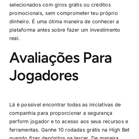
selecionados com giros grátis ou créditos
promocionais, sem comprometer teu próprio
dinheiro. É uma ótima maneira de conhecer a
plataforma antes sobre fazer um investimento
real.
Avaliações Para
Jogadores
Lá é possível encontrar todas as iniciativas de
companhia para proporcionar a segurança
perform jogador e to acesso aos seus recursos e
ferramentas. Ganhe 10 rodadas grátis na High Bet
quando fizer depósitos na tercer. De maneira