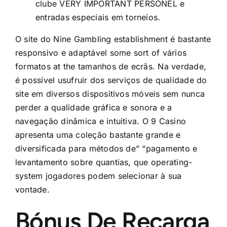
clube VERY IMPORTANT PERSONEL e
entradas especiais em torneios.
O site do Nine Gambling establishment é bastante
responsivo e adaptável some sort of vários
formatos at the tamanhos de ecrãs. Na verdade,
é possível usufruir dos serviços de qualidade do
site em diversos dispositivos móveis sem nunca
perder a qualidade gráfica e sonora e a
navegação dinâmica e intuitiva. O 9 Casino
apresenta uma coleção bastante grande e
diversificada para métodos de” “pagamento e
levantamento sobre quantias, que operating-
system jogadores podem selecionar à sua
vontade.
Bónus De Recarga