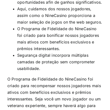
oportunidades afin de ganhos significativos.
Aqui, cuidamos dos nossos jogadores,
assim como o NineCasino proporciona a
maior seleção de jogos on the web seguros.
O Programa de Fidelidade do NineCasino
foi criado para bonificar nossos jogadores
mais ativos com benefícios exclusivos e
prêmios interessantes.
Segurança digital incorpora múltiplas
camadas de proteção sem comprometer
usabilidade.
O Programa de Fidelidade do NineCasino foi
criado para recompensar nossos jogadores mais
ativos com benefícios exclusivos e prêmios
interessantes. Seja você um novo jogador ou um
veterano experiente, sempre haverá algo para