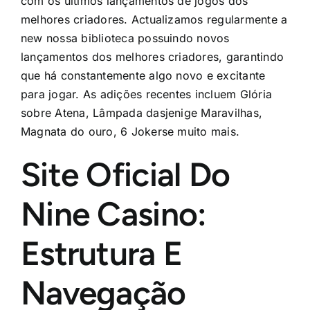
com os últimos lançamentos de jogos dos
melhores criadores. Actualizamos regularmente a
new nossa biblioteca possuindo novos
lançamentos dos melhores criadores, garantindo
que há constantemente algo novo e excitante
para jogar. As adições recentes incluem Glória
sobre Atena, Lâmpada dasjenige Maravilhas,
Magnata do ouro, 6 Jokerse muito mais.
Site Oficial Do
Nine Casino:
Estrutura E
Navegação