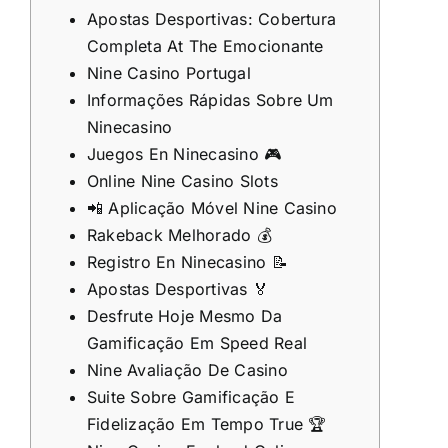
Apostas Desportivas: Cobertura
Completa At The Emocionante
Nine Casino Portugal
Informações Rápidas Sobre Um
Ninecasino
Juegos En Ninecasino 🎮
Online Nine Casino Slots
📲 Aplicação Móvel Nine Casino
Rakeback Melhorado 💰
Registro En Ninecasino 📝
Apostas Desportivas 🏅
Desfrute Hoje Mesmo Da
Gamificação Em Speed Real
Nine Avaliação De Casino
Suite Sobre Gamificação E
Fidelização Em Tempo True 🏆