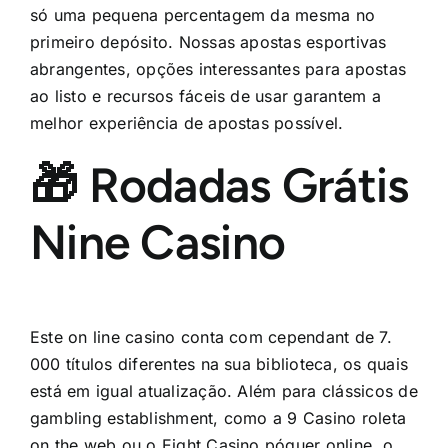
só uma pequena percentagem da mesma no
primeiro depósito. Nossas apostas esportivas
abrangentes, opções interessantes para apostas
ao listo e recursos fáceis de usar garantem a
melhor experiência de apostas possível.
🎁 Rodadas Grátis
Nine Casino
Este on line casino conta com cependant de 7.
000 títulos diferentes na sua biblioteca, os quais
está em igual atualização. Além para clássicos de
gambling establishment, como a 9 Casino roleta
on the web ou o Eight Casino póquer online, o