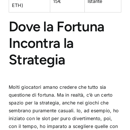
15€
Istante
ETH)
Dove la Fortuna
Incontra la
Strategia
Molti giocatori amano credere che tutto sia
questione di fortuna. Ma in realtà, c’è un certo
spazio per la strategia, anche nei giochi che
sembrano puramente casuali. Io, ad esempio, ho
iniziato con le slot per puro divertimento, poi,
con il tempo, ho imparato a scegliere quelle con