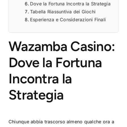
Dove la Fortuna Incontra la Strategia
Tabella Riassuntiva dei Giochi
Esperienza e Considerazioni Finali
Wazamba Casino:
Dove la Fortuna
Incontra la
Strategia
Chiunque abbia trascorso almeno qualche ora a