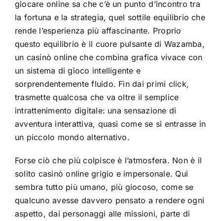
giocare online sa che c’è un punto d’incontro tra
la fortuna e la strategia, quel sottile equilibrio che
rende l’esperienza più affascinante. Proprio
questo equilibrio è il cuore pulsante di
Wazamba
,
un casinò online che combina grafica vivace con
un sistema di gioco intelligente e
sorprendentemente fluido. Fin dai primi click,
trasmette qualcosa che va oltre il semplice
intrattenimento digitale: una sensazione di
avventura interattiva, quasi come se si entrasse in
un piccolo mondo alternativo.
Forse ciò che più colpisce è l’atmosfera. Non è il
solito casinò online grigio e impersonale. Qui
sembra tutto più umano, più giocoso, come se
qualcuno avesse davvero pensato a rendere ogni
aspetto, dai personaggi alle missioni, parte di