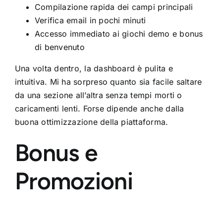
Compilazione rapida dei campi principali
Verifica email in pochi minuti
Accesso immediato ai giochi demo e bonus
di benvenuto
Una volta dentro, la dashboard è pulita e
intuitiva. Mi ha sorpreso quanto sia facile saltare
da una sezione all’altra senza tempi morti o
caricamenti lenti. Forse dipende anche dalla
buona ottimizzazione della piattaforma.
Bonus e
Promozioni