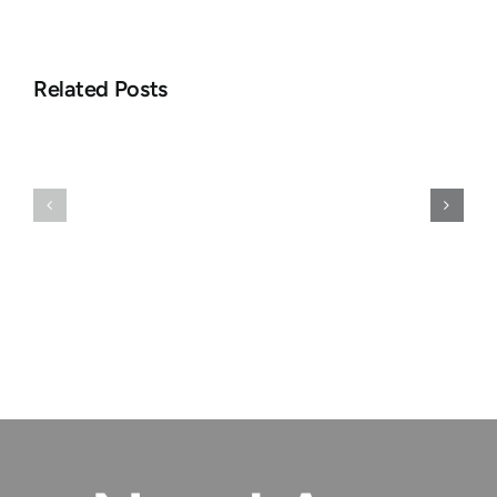
mon
vivent
Casino
de
MyBet
notre
Related Posts
est
croupier
prescrit
dans
avec
direct
nos
qui
Caracteris
vous
du
administrera
jeu
complet
un
au
tantinet
des
a
heures
l�egard
du
de
jeu
Malte
d’action