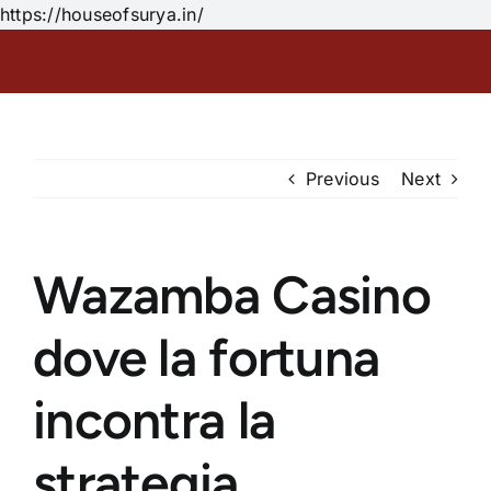
Skip
https://houseofsurya.in/
to
content
Previous
Next
Wazamba Casino
dove la fortuna
incontra la
strategia