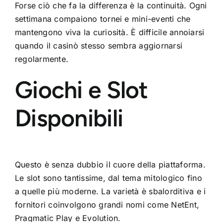
Forse ciò che fa la differenza è la continuità. Ogni
settimana compaiono tornei e mini-eventi che
mantengono viva la curiosità. È difficile annoiarsi
quando il casinò stesso sembra aggiornarsi
regolarmente.
Giochi e Slot
Disponibili
Questo è senza dubbio il cuore della piattaforma.
Le slot sono tantissime, dal tema mitologico fino
a quelle più moderne. La varietà è sbalorditiva e i
fornitori coinvolgono grandi nomi come NetEnt,
Pragmatic Play e Evolution.