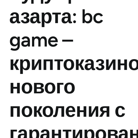
азарта: bc
game –
криптоказин
нового
поколения с
гарантирова