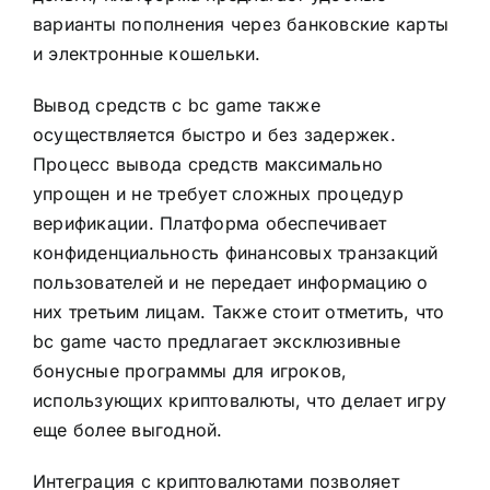
варианты пополнения через банковские карты
и электронные кошельки.
Вывод средств с bc game также
осуществляется быстро и без задержек.
Процесс вывода средств максимально
упрощен и не требует сложных процедур
верификации. Платформа обеспечивает
конфиденциальность финансовых транзакций
пользователей и не передает информацию о
них третьим лицам. Также стоит отметить, что
bc game часто предлагает эксклюзивные
бонусные программы для игроков,
использующих криптовалюты, что делает игру
еще более выгодной.
Интеграция с криптовалютами позволяет