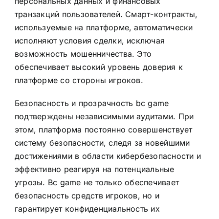
персональных данных и финансовых
транзакций пользователей. Смарт-контракты,
используемые на платформе, автоматически
исполняют условия сделки, исключая
возможность мошенничества. Это
обеспечивает высокий уровень доверия к
платформе со стороны игроков.
Безопасность и прозрачность bc game
подтверждены независимыми аудитами. При
этом, платформа постоянно совершенствует
систему безопасности, следя за новейшими
достижениями в области кибербезопасности и
эффективно реагируя на потенциальные
угрозы. Bc game не только обеспечивает
безопасность средств игроков, но и
гарантирует конфиденциальность их