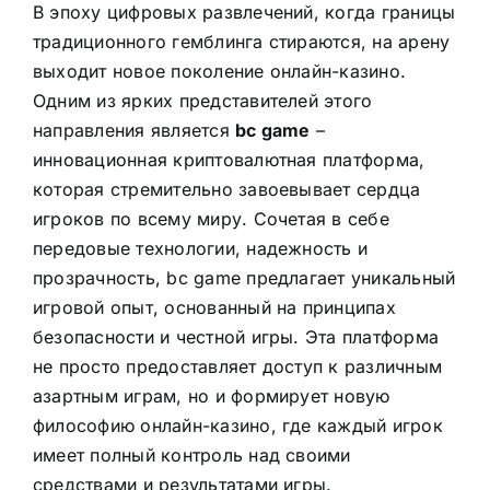
В эпоху цифровых развлечений, когда границы
традиционного гемблинга стираются, на арену
выходит новое поколение онлайн-казино.
Одним из ярких представителей этого
направления является
bc game
–
инновационная криптовалютная платформа,
которая стремительно завоевывает сердца
игроков по всему миру. Сочетая в себе
передовые технологии, надежность и
прозрачность, bc game предлагает уникальный
игровой опыт, основанный на принципах
безопасности и честной игры. Эта платформа
не просто предоставляет доступ к различным
азартным играм, но и формирует новую
философию онлайн-казино, где каждый игрок
имеет полный контроль над своими
средствами и результатами игры.