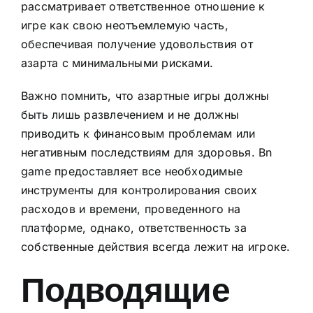
рассматривает ответственное отношение к
игре как свою неотъемлемую часть,
обеспечивая получение удовольствия от
азарта с минимальными рисками.
Важно помнить, что азартные игры должны
быть лишь развлечением и не должны
приводить к финансовым проблемам или
негативным последствиям для здоровья. Bn
game предоставляет все необходимые
инструменты для контролирования своих
расходов и времени, проведенного на
платформе, однако, ответственность за
собственные действия всегда лежит на игроке.
Подводящие