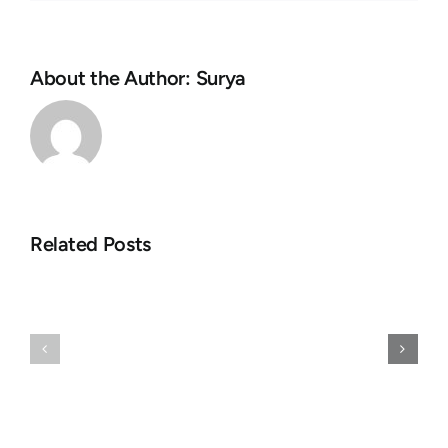
About the Author:
Surya
Apostas
inovadora
Scommetti,
e
Vinci,
ganhos
Related Posts
Esplora
exponenci
winnita
esperam
casino,
por
il
você
Tuo
explore
Portale
o
Privilegiato
universo