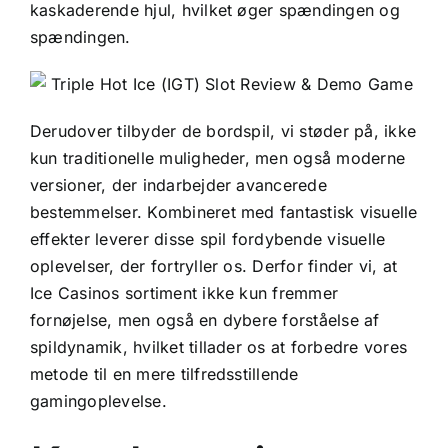
kaskaderende hjul, hvilket øger spændingen og
spændingen.
Derudover tilbyder de bordspil, vi støder på, ikke
kun traditionelle muligheder, men også moderne
versioner, der indarbejder avancerede
bestemmelser. Kombineret med fantastisk visuelle
effekter leverer disse spil fordybende visuelle
oplevelser, der fortryller os. Derfor finder vi, at
Ice Casinos sortiment ikke kun fremmer
fornøjelse, men også en dybere forståelse af
spildynamik, hvilket tillader os at forbedre vores
metode til en mere tilfredsstillende
gamingoplevelse.