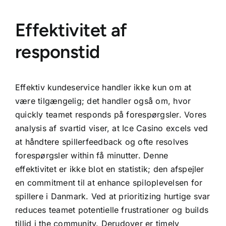
Effektivitet af
responstid
Effektiv kundeservice handler ikke kun om at
være tilgængelig; det handler også om, hvor
quickly teamet responds på forespørgsler. Vores
analysis af svartid viser, at Ice Casino excels ved
at håndtere spillerfeedback og ofte resolves
forespørgsler within få minutter. Denne
effektivitet er ikke blot en statistik; den afspejler
en commitment til at enhance spiloplevelsen for
spillere i Danmark. Ved at prioritizing hurtige svar
reduces teamet potentielle frustrationer og builds
tillid i the community. Derudover er timely