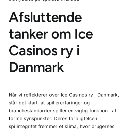
Afsluttende
tanker om Ice
Casinos ry i
Danmark
Når vi reflekterer over Ice Casinos ry i Danmark,
står det klart, at spillererfaringer og
branchestandarder spiller en vigtig funktion i at
forme synspunkter. Deres forpligtelse i
spilintegritet fremmer et klima, hvor brugernes