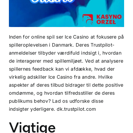
Inden for online spil ser Ice Casino at fokusere på
spilleroplevelsen i Danmark. Deres Trustpilot-
anmeldelser tilbyder værdifuld indsigt i, hvordan
de interagerer med spillemiljøet. Ved at analysere
spillernes feedback kan vi afdække, hvad der
virkelig adskiller Ice Casino fra andre. Hvilke
aspekter af deres tilbud bidrager til dette positive
omdømme, og hvordan tilfredsstiller de deres
publikums behov? Lad os udforske disse
indsigter yderligere.
dk.trustpilot.com
Vigtige