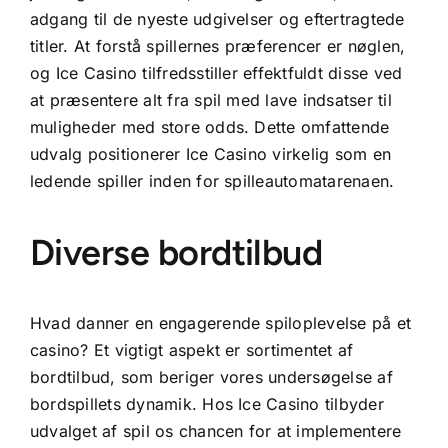
adgang til de nyeste udgivelser og eftertragtede
titler. At forstå spillernes præferencer er nøglen,
og Ice Casino tilfredsstiller effektfuldt disse ved
at præsentere alt fra spil med lave indsatser til
muligheder med store odds. Dette omfattende
udvalg positionerer Ice Casino virkelig som en
ledende spiller inden for spilleautomatarenaen.
Diverse bordtilbud
Hvad danner en engagerende spiloplevelse på et
casino? Et vigtigt aspekt er sortimentet af
bordtilbud, som beriger vores undersøgelse af
bordspillets dynamik. Hos Ice Casino tilbyder
udvalget af spil os chancen for at implementere