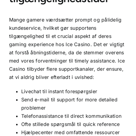
Mange gamere værdsætter prompt og pålidelig
kundeservice, hvilket gør supportens
tilgængelighed til et crucial aspekt af deres
gaming experience hos Ice Casino. Det er vigtigt
at forstå åbningstiderne, da de stemmer overens
med vores forventninger til timely assistance. Ice
Casino tilbyder flere supportkanaler, der ensure,
at vi aldrig bliver efterladt i uvished:
Livechat til instant forespørgsler
Send e-mail til support for more detailed
problemer
Telefonassistance til direct kommunikation
Ofte stillede spørgsmål til quick reference
Hjælpecenter med omfattende ressourcer