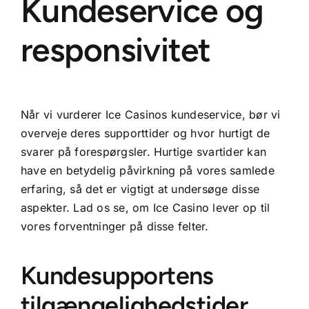
Kundeservice og
responsivitet
Når vi vurderer Ice Casinos kundeservice, bør vi
overveje deres supporttider og hvor hurtigt de
svarer på forespørgsler. Hurtige svartider kan
have en betydelig påvirkning på vores samlede
erfaring, så det er vigtigt at undersøge disse
aspekter. Lad os se, om Ice Casino lever op til
vores forventninger på disse felter.
Kundesupportens
tilgængelighedstider