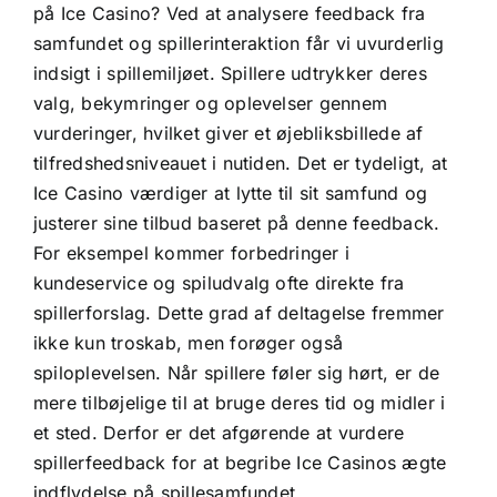
på Ice Casino? Ved at analysere feedback fra
samfundet og spillerinteraktion får vi uvurderlig
indsigt i spillemiljøet. Spillere udtrykker deres
valg, bekymringer og oplevelser gennem
vurderinger, hvilket giver et øjebliksbillede af
tilfredshedsniveauet i nutiden. Det er tydeligt, at
Ice Casino værdiger at lytte til sit samfund og
justerer sine tilbud baseret på denne feedback.
For eksempel kommer forbedringer i
kundeservice og spiludvalg ofte direkte fra
spillerforslag. Dette grad af deltagelse fremmer
ikke kun troskab, men forøger også
spiloplevelsen. Når spillere føler sig hørt, er de
mere tilbøjelige til at bruge deres tid og midler i
et sted. Derfor er det afgørende at vurdere
spillerfeedback for at begribe Ice Casinos ægte
indflydelse på spillesamfundet.