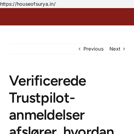
Skip
https://houseofsurya.in/
to
content
Previous
Next
Verificerede
Trustpilot-
anmeldelser
afslører, hvordan