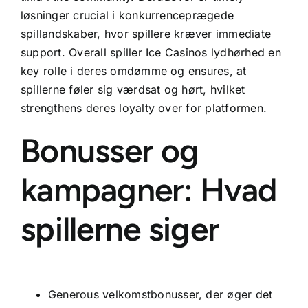
løsninger crucial i konkurrenceprægede
spillandskaber, hvor spillere kræver immediate
support. Overall spiller Ice Casinos lydhørhed en
key rolle i deres omdømme og ensures, at
spillerne føler sig værdsat og hørt, hvilket
strengthens deres loyalty over for platformen.
Bonusser og
kampagner: Hvad
spillerne siger
Generous velkomstbonusser, der øger det