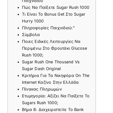
Παιχνιδιού
Πώς Να Παίξετε Sugar Rush 1000
Τι Είναι Το Bonus Get Στο Sugar
Hurry 1000
Πληροφορίες Παιχνιδιού:”
Σύμβολα
Ποιες Ειδικές Λειτουργίες Να
Περιμένω Στο Φρουτάκι Glucose
Rush 1000;
Sugar Rush One Thousand Vs
Sugar Dash Original
Κριτήρια Για Τα Νικηφόρα On The
Internet Καζίνο Στην Ελλάδα
Πίνακας Πληρωμών
Ετυμηγορία: Αξίζει Να Παίξετε Το
Sugars Rush 1000;
Βήμα 8: Διαχειριστείτε Το Bank