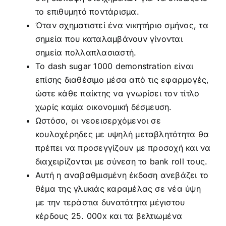
το επιθυμητό ποντάρισμα.
Όταν σχηματιστεί ένα νικητήριο σμήνος, τα
σημεία που καταλαμβάνουν γίνονται
σημεία πολλαπλασιαστή.
Το dash sugar 1000 demonstration είναι
επίσης διαθέσιμο μέσα από τις εφαρμογές,
ώστε κάθε παίκτης να γνωρίσει τον τίτλο
χωρίς καμία οικονομική δέσμευση.
Ωστόσο, οι νεοεισερχόμενοι σε
κουλοχέρηδες με υψηλή μεταβλητότητα θα
πρέπει να προσεγγίζουν με προσοχή και να
διαχειρίζονται με σύνεση το bank roll τους.
Αυτή η αναβαθμισμένη έκδοση ανεβάζει το
θέμα της γλυκιάς καραμέλας σε νέα ύψη
με την τεράστια δυνατότητα μέγιστου
κέρδους 25. 000x και τα βελτιωμένα