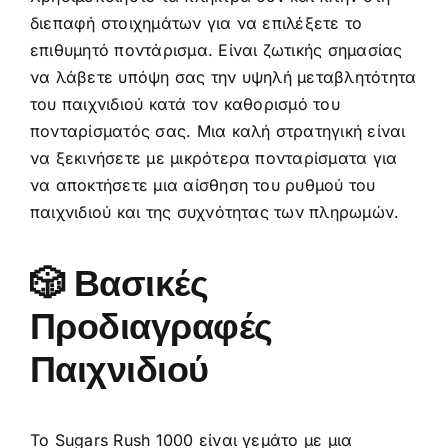
διεπαφή στοιχημάτων για να επιλέξετε το
επιθυμητό ποντάρισμα. Είναι ζωτικής σημασίας
να λάβετε υπόψη σας την υψηλή μεταβλητότητα
του παιχνιδιού κατά τον καθορισμό του
πονταρίσματός σας. Μια καλή στρατηγική είναι
να ξεκινήσετε με μικρότερα πονταρίσματα για
να αποκτήσετε μια αίσθηση του ρυθμού του
παιχνιδιού και της συχνότητας των πληρωμών.
🎲 Βασικές
Προδιαγραφές
Παιχνιδιού
Το Sugars Rush 1000 είναι γεμάτο με μια