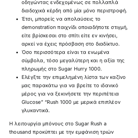
οδηγώντας ενδεχομένως σε πολλαπλά
διαδοχικά κέρδη από μία μόνο περιστροφή.
Έτσι, μπορείς να απολαύσεις το
demonstration παιχνίδι οποιαδήποτε στιγμή,
είτε βρίσκεσαι στο σπίτι είτε εν κινήσει,
αρκεί να έχεις πρόσβαση στο διαδίκτυο.
Όσο περισσότερα είναι τα ενωμένα
σύμβολα, τόσο μεγαλύτερη και η αξία της
πληρωμής στο Sugar Hurry 1000.
Ελέγξτε την επιμελημένη λίστα των καζίνο
μας παρακάτω για να βρείτε το ιδανικό
μέρος για να ξεκινήσετε την περιπέτεια
Glucose” “Rush 1000 με μερικά επιπλέον
γλυκαντικά.
Η λειτουργία μπόνους στο Sugar Rush a
thousand προκύπτει με την εμφάνιση τριών