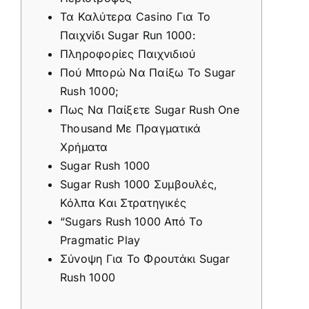
Τα Καλύτερα Casino Για Το
Παιχνίδι Sugar Run 1000:
Πληροφορίες Παιχνιδιού
Πού Μπορώ Να Παίξω Το Sugar
Rush 1000;
Πως Να Παίξετε Sugar Rush One
Thousand Με Πραγματικά
Χρήματα
Sugar Rush 1000
Sugar Rush 1000 Συμβουλές,
Κόλπα Και Στρατηγικές
“Sugars Rush 1000 Από Το
Pragmatic Play
Σύνοψη Για Το Φρουτάκι Sugar
Rush 1000