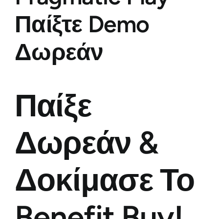
Παίξτε Demo
Δωρεάν
Παίξε
Δωρεάν &
Δοκίμασε Το
Benefit Buy!