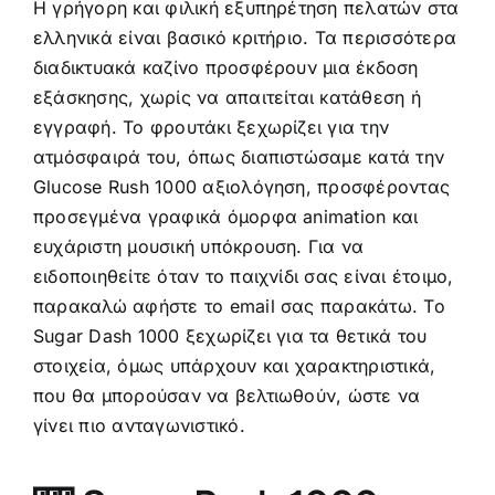
Η γρήγορη και φιλική εξυπηρέτηση πελατών στα
ελληνικά είναι βασικό κριτήριο. Τα περισσότερα
διαδικτυακά καζίνο προσφέρουν μια έκδοση
εξάσκησης, χωρίς να απαιτείται κατάθεση ή
εγγραφή. Το φρουτάκι ξεχωρίζει για την
ατμόσφαιρά του, όπως διαπιστώσαμε κατά την
Glucose Rush 1000 αξιολόγηση, προσφέροντας
προσεγμένα γραφικά όμορφα animation και
ευχάριστη μουσική υπόκρουση. Για να
ειδοποιηθείτε όταν το παιχνίδι σας είναι έτοιμο,
παρακαλώ αφήστε το email σας παρακάτω. Το
Sugar Dash 1000 ξεχωρίζει για τα θετικά του
στοιχεία, όμως υπάρχουν και χαρακτηριστικά,
που θα μπορούσαν να βελτιωθούν, ώστε να
γίνει πιο ανταγωνιστικό.