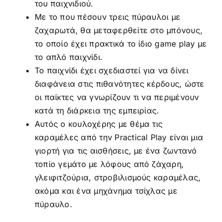
του παιχνιδιού.
Με το που πέσουν τρεις πύραυλοι με
ζαχαρωτά, θα μεταφερθείτε στο μπόνους,
το οποίο έχει πρακτικά το ίδιο game play με
το απλό παιχνίδι.
Το παιχνίδι έχει σχεδιαστεί για να δίνει
διαφάνεια στις πιθανότητες κέρδους, ώστε
οι παίκτες να γνωρίζουν τι να περιμένουν
κατά τη διάρκεια της εμπειρίας.
Αυτός ο κουλοχέρης με θέμα τις
καραμέλες από την Practical Play είναι μια
γιορτή για τις αισθήσεις, με ένα ζωντανό
τοπίο γεμάτο με λόφους από ζάχαρη,
γλειφιτζούρια, στροβιλισμούς καραμέλας,
ακόμα και ένα μηχάνημα τσίχλας με
πύραυλο.