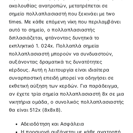
ακολουθίας ανατροπών, μετατρέπεται σε
σημείο πολλαπλασιαστή που ξεκινάει με two
times. Με κάθε επόμενη νίκη που περιλαμβάνει
αυτό το σημείο, ο πολλαπλασιαστής
διπλασιάζεται, φτάνοντας δυνητικά το
εκπληκτικό 1. 024x. Πολλαπλά σημεία
πολλαπλασιαστή μπορούν να συνδυαστούν,
αυξάνοντας δραματικά τις δυνατότητες
κέρδους. Αυτή η λειτουργία είναι ιδιαίτερα
συναρπαστική επειδή μπορεί να οδηγήσει σε
εκθετική αύξηση των κερδών. Για παράδειγμα,
αν έχετε τρία σημεία πολλαπλασιαστή 8x σε μια
νικητήρια ομάδα, ο συνολικός πολλαπλασιαστής
θα είναι 512x (8x8x8).
Αδειοδότηση και Ασφάλεια
Η προσμονή αυξάνεται με κάθε ανατροπή,