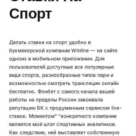
Спорт
Делать ставки на спорт удобно в
букмекерской компании Winline — на сайте
одноиз в мобильном приложении. Для
пользователей доступные все популярные
вида спорта, разнообразные типов пари и
возможностью смотреть трансляции онлайн
бесплатно. Фонбет с самого начала вашей
работы на пределы России завоевала
репутацию БК с продуманным сервисом live-
ставок. Моментом” “конкретного компании
является мой штат спортивных аналитиков.
Как следствие, ней выставляет собственную