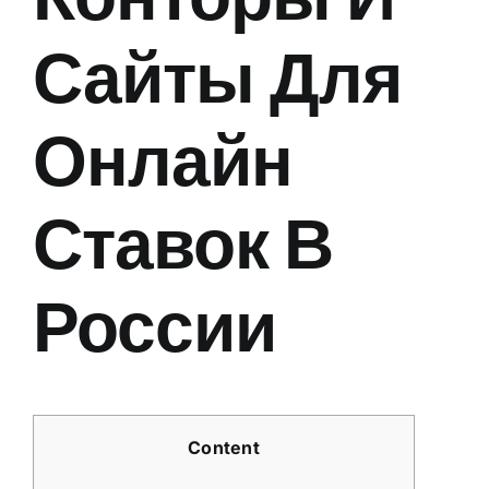
Сайты Для
Онлайн
Ставок В
России
Content