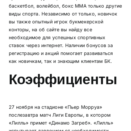
баскетбол, волейбол, бокс MMA только другие
виды спорта. Независимо от только, новичок
вы также опытный игрок букмекерской
конторы, на об сайте вы найду все
необходимое для успешных спортивных
ставок через интернет. Наличии бонусов за
регистрацию и акций помогает развиваться
как новичкам, так и знающим клиентам БК.
Коэффициенты
27 ноября на стадионе «Пьер Морруа»
послезавтра матч Лиги Европы, в котором
«Лилль» примет «Динамо Загреб». «Лилль»
испытывает давлением от необходимости