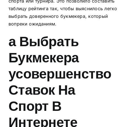
спорта или турнира. Это позволило составить
таблицу рейтинга так, чтобы выяснилось легко
выбрать доверенного букмекера, который
вопреки ожиданиям.
а Выбрать
Букмекера
усовершенство
Ставок На
Спорт В
Интернете