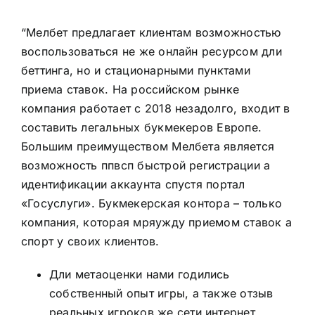
“Мелбет предлагает клиентам возможностью
воспользоваться не же онлайн ресурсом дли
беттинга, но и стационарными пунктами
приема ставок. На российском рынке
компания работает с 2018 незадолго, входит в
составить легальных букмекеров Европе.
Большим преимуществом Мелбета является
возможность ппвсп быстрой регистрации а
идентификации аккаунта спустя портал
«Госуслуги». Букмекерская контора – только
компания, которая мряужду приемом ставок а
спорт у своих клиентов.
Дли метаоценки нами годились
собственный опыт игры, а также отзыв
реальных игроков же сети интернет.