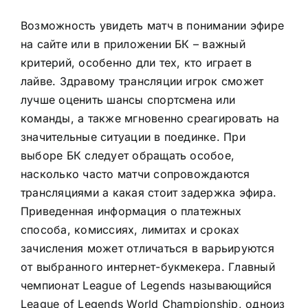
Возможность увидеть матч в понимании эфире
на сайте или в приложении БК – важный
критерий, особенно дли тех, кто играет в
лайве. Здравому трансляции игрок сможет
лучше оценить шансы спортсмена или
команды, а также мгновенно среагировать на
значительные ситуации в поединке. При
выборе БК следует обращать особое,
насколько часто матчи сопровождаются
трансляциями а какая стоит задержка эфира.
Приведенная информация о платежных
способа, комиссиях, лимитах и сроках
зачисления может отличаться в варьируются
от выбранного интернет-букмекера. Главный
чемпионат League of Legends называющийся
League of Legends World Championship, одноиз