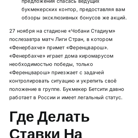
предложения спасась ведущих
букмекерских контор, предоставляя вам
обзоры эксклюзивных бонусов же акций.
27 ноября на стадионе «Чобани Стадиум»
послезавтра матч Лиги Стран, в котором
«Фенербахче» примет «Ференцварош».
«Фенербахче» играет дома киромарусом
необходимостью победы, только
«Ференцварош» приезжает с задачей
контролировать ситуацию и укрепить своё
положение в группе. Букмекер Бетсити давно
работает в России и имеет легальный статус.
Где Делать
Ставки На