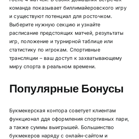
команда показывает биллимайеровского игру
и существуют потенциал для росточком.
Выберите нужную секцию и узнайте
расписание предстоящих матчей, результаты
игр, положение и турнирной таблице или
статистику по игрокам. Спортивные
трансляции – ваш доступ к захватывающему
миру спорта в реальном времени.
Популярные Бонусы
Букмекерская контора советует клиентам
функционал ддя оформления спортивных пари,
а также суммы выигрышей. Большинство
букмекеров наряду с онлайн-сайтом и