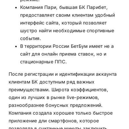
Компания Пари, бывшая БК Парибет,
предоставляет своим клиентам удобный
интерфейс сайта, который позволяет
шустро найти необходимые спортивные
события.
В территории России БетБум имеет не а
сайт для онлайн приема ставок, но и
стационарные ППС.
После регистрации и идентификации аккаунта
клиентам БК доступным ряд важных
преимуществами. Широта коэффициентов,
один из лучших в рынке live-режимов,
разнообразнее бонусных предложений.
Компания создала хорошее только быстрое
приложение дли смартфонов, которое
позволяла в считанные минуты заключить