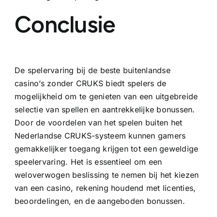
Conclusie
De spelervaring bij de beste buitenlandse
casino’s zonder CRUKS biedt spelers de
mogelijkheid om te genieten van een uitgebreide
selectie van spellen en aantrekkelijke bonussen.
Door de voordelen van het spelen buiten het
Nederlandse CRUKS-systeem kunnen gamers
gemakkelijker toegang krijgen tot een geweldige
speelervaring. Het is essentieel om een
weloverwogen beslissing te nemen bij het kiezen
van een casino, rekening houdend met licenties,
beoordelingen, en de aangeboden bonussen.