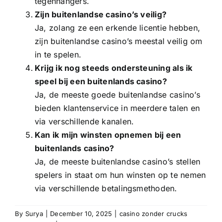
tegenhangers.
Zijn buitenlandse casino’s veilig?
Ja, zolang ze een erkende licentie hebben,
zijn buitenlandse casino’s meestal veilig om
in te spelen.
Krijg ik nog steeds ondersteuning als ik
speel bij een buitenlands casino?
Ja, de meeste goede buitenlandse casino’s
bieden klantenservice in meerdere talen en
via verschillende kanalen.
Kan ik mijn winsten opnemen bij een
buitenlands casino?
Ja, de meeste buitenlandse casino’s stellen
spelers in staat om hun winsten op te nemen
via verschillende betalingsmethoden.
By
Surya
|
December 10, 2025
|
casino zonder crucks