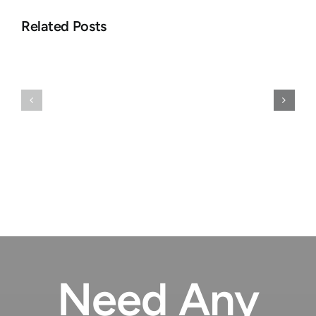
Kan
Related Posts
Beveiligingstips
een
voor
casino
Spelers
zonder
in
CRUKS
een
volledige
Casino
veiligheid
Zonder
voor
CRUKS
spelers
bieden?
Need Any