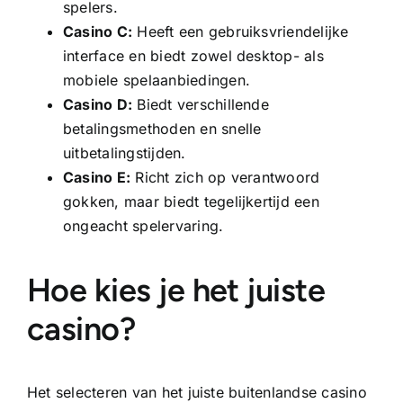
spelers.
Casino C:
Heeft een gebruiksvriendelijke
interface en biedt zowel desktop- als
mobiele spelaanbiedingen.
Casino D:
Biedt verschillende
betalingsmethoden en snelle
uitbetalingstijden.
Casino E:
Richt zich op verantwoord
gokken, maar biedt tegelijkertijd een
ongeacht spelervaring.
Hoe kies je het juiste
casino?
Het selecteren van het juiste buitenlandse casino