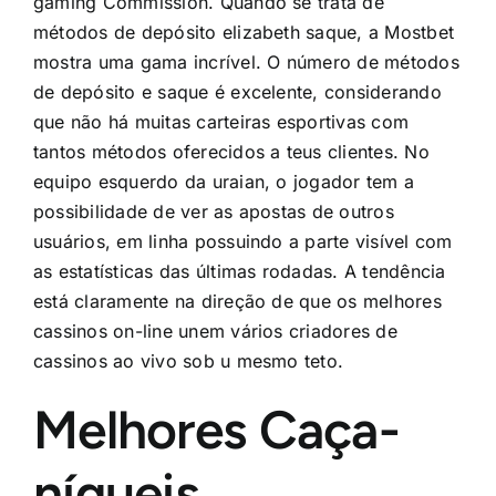
gaming Commission. Quando se trata de
métodos de depósito elizabeth saque, a Mostbet
mostra uma gama incrível. O número de métodos
de depósito e saque é excelente, considerando
que não há muitas carteiras esportivas com
tantos métodos oferecidos a teus clientes. No
equipo esquerdo da uraian, o jogador tem a
possibilidade de ver as apostas de outros
usuários, em linha possuindo a parte visível com
as estatísticas das últimas rodadas. A tendência
está claramente na direção de que os melhores
cassinos on-line unem vários criadores de
cassinos ao vivo sob u mesmo teto.
Melhores Caça-
níqueis