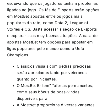
esquivando que os jogadores tenham problemas
ligados ao jogo. Os fãs de E-sports terão opções
em MostBet apostas entre os jogos mais
populares do rato, como Dota 2, League of
Stories e CS. Basta acessar a seção de E-sports
e explorar suas muy buenas atrações. A casa de
apostas MostBet tem opções para apostar em
ligas populares pelo mundo como a Uefa
Champions
Clássicos visuais com pedras preciosas
serão apreciados tanto por veteranos
quanto por iniciantes.
O MostBet Br tem” “ofertas permanentes,
como seus bônus de boas-vindas
disponíveis para
A Mostbet proporciona diversas variantes