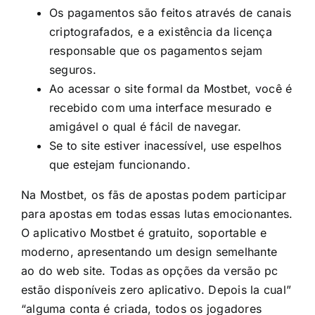
Os pagamentos são feitos através de canais
criptografados, e a existência da licença
responsable que os pagamentos sejam
seguros.
Ao acessar o site formal da Mostbet, você é
recebido com uma interface mesurado e
amigável o qual é fácil de navegar.
Se to site estiver inacessível, use espelhos
que estejam funcionando.
Na Mostbet, os fãs de apostas podem participar
para apostas em todas essas lutas emocionantes.
O aplicativo Mostbet é gratuito, soportable e
moderno, apresentando um design semelhante
ao do web site. Todas as opções da versão pc
estão disponíveis zero aplicativo. Depois la cual”
“alguma conta é criada, todos os jogadores