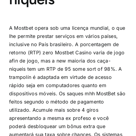
A Mostbet opera sob uma licença mundial, o que
lhe permite prestar serviços em vários países,
inclusive no País brasileiro. A porcentagem de
retorno (RTP) zero Mostbet Casino varia de jogo
afin de jogo, mas a new maioria dos caça-
níqueis tem um RTP de 95 some sort of 98%. A
trampolín é adaptada em virtude de acesso
rápido seja em computadores quanto em
dispositivos móveis. Os saques mhh MostBet são
feitos segundo o método de pagamento
utilizado. Acumule mais sobre 4 giros
apresentando a mesma ex profeso e você
poderá desbloquear um bônus extra que
aumentará sua taxa sobre chances. Os sistemas