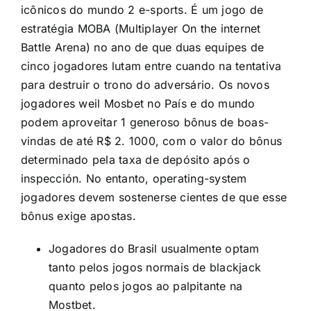
icônicos do mundo 2 e-sports. É um jogo de
estratégia MOBA (Multiplayer On the internet
Battle Arena) no ano de que duas equipes de
cinco jogadores lutam entre cuando na tentativa
para destruir o trono do adversário. Os novos
jogadores weil Mosbet no País e do mundo
podem aproveitar 1 generoso bônus de boas-
vindas de até R$ 2. 1000, com o valor do bônus
determinado pela taxa de depósito após o
inspección. No entanto, operating-system
jogadores devem sostenerse cientes de que esse
bônus exige apostas.
Jogadores do Brasil usualmente optam
tanto pelos jogos normais de blackjack
quanto pelos jogos ao palpitante na
Mostbet.