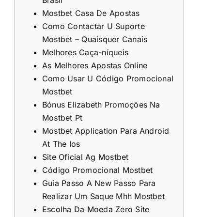
Brasil
Mostbet Casa De Apostas
Como Contactar U Suporte
Mostbet – Quaisquer Canais
Melhores Caça-níqueis
As Melhores Apostas Online
Como Usar U Código Promocional
Mostbet
Bónus Elizabeth Promoções Na
Mostbet Pt
Mostbet Application Para Android
At The Ios
Site Oficial Ag Mostbet
Código Promocional Mostbet
Guia Passo A New Passo Para
Realizar Um Saque Mhh Mostbet
Escolha Da Moeda Zero Site