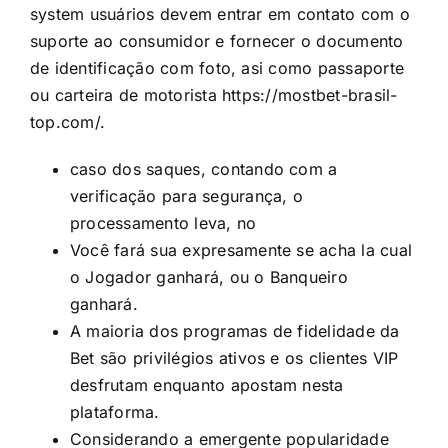
system usuários devem entrar em contato com o
suporte ao consumidor e fornecer o documento
de identificação com foto, asi como passaporte
ou carteira de motorista
https://mostbet-brasil-
top.com/
.
caso dos saques, contando com a
verificação para segurança, o
processamento leva, no
Você fará sua expresamente se acha la cual
o Jogador ganhará, ou o Banqueiro
ganhará.
A maioria dos programas de fidelidade da
Bet são privilégios ativos e os clientes VIP
desfrutam enquanto apostam nesta
plataforma.
Considerando a emergente popularidade