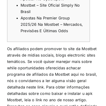
Mostbet – Site Oficial Simply No
Brasil
Apostas Na Premier Group
2025/26 Na Mostbet – Mercados,
Previsões E Últimas Odds
Os afiliados podem promover to site da Mostbet
através de mídias sociais, blogs electronic sites
temáticos. Se você quiser manejar mais sobre
while oportunidades oferecidas achacar
programa de afiliados da Mostbet aqui no brasil,
nós o convidamos a ler alguma visão geral
detalhada neste link. Para obter informações
detalhadas sobre como baixar e instalar u apk
Mostbet, leia o link no ano de nosso artigo.