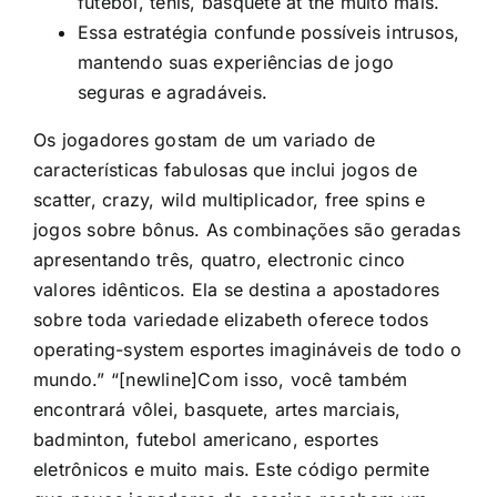
futebol, tênis, basquete at the muito mais.
Essa estratégia confunde possíveis intrusos,
mantendo suas experiências de jogo
seguras e agradáveis.
Os jogadores gostam de um variado de
características fabulosas que inclui jogos de
scatter, crazy, wild multiplicador, free spins e
jogos sobre bônus. As combinações são geradas
apresentando três, quatro, electronic cinco
valores idênticos. Ela se destina a apostadores
sobre toda variedade elizabeth oferece todos
operating-system esportes imagináveis de todo o
mundo.” “[newline]Com isso, você também
encontrará vôlei, basquete, artes marciais,
badminton, futebol americano, esportes
eletrônicos e muito mais. Este código permite