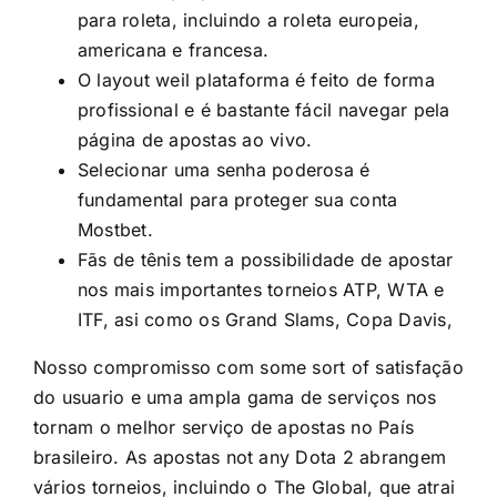
para roleta, incluindo a roleta europeia,
americana e francesa.
O layout weil plataforma é feito de forma
profissional e é bastante fácil navegar pela
página de apostas ao vivo.
Selecionar uma senha poderosa é
fundamental para proteger sua conta
Mostbet.
Fãs de tênis tem a possibilidade de apostar
nos mais importantes torneios ATP, WTA e
ITF, asi como os Grand Slams, Copa Davis,
Nosso compromisso com some sort of satisfação
do usuario e uma ampla gama de serviços nos
tornam o melhor serviço de apostas no País
brasileiro. As apostas not any Dota 2 abrangem
vários torneios, incluindo o The Global, que atrai