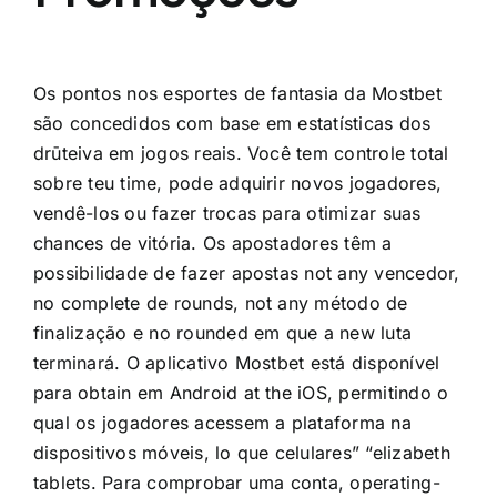
Os pontos nos esportes de fantasia da Mostbet
são concedidos com base em estatísticas dos
drūteiva em jogos reais. Você tem controle total
sobre teu time, pode adquirir novos jogadores,
vendê-los ou fazer trocas para otimizar suas
chances de vitória. Os apostadores têm a
possibilidade de fazer apostas not any vencedor,
no complete de rounds, not any método de
finalização e no rounded em que a new luta
terminará. O aplicativo Mostbet está disponível
para obtain em Android at the iOS, permitindo o
qual os jogadores acessem a plataforma na
dispositivos móveis, lo que celulares” “elizabeth
tablets. Para comprobar uma conta, operating-