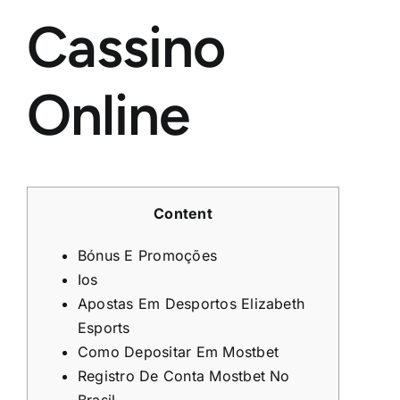
Cassino
Online
Content
Bónus E Promoções
Ios
Apostas Em Desportos Elizabeth
Esports
Como Depositar Em Mostbet
Registro De Conta Mostbet No