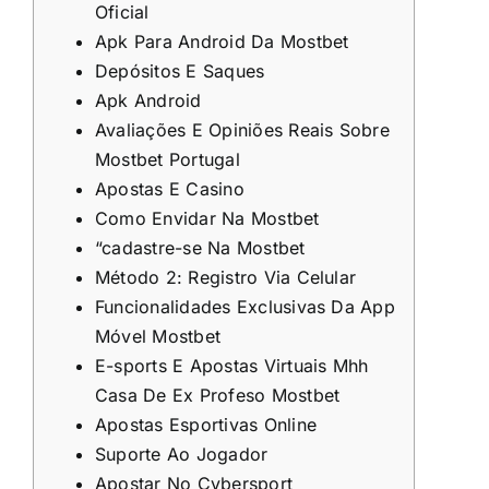
Oficial
Apk Para Android Da Mostbet
Depósitos E Saques
Apk Android
Avaliações E Opiniões Reais Sobre
Mostbet Portugal
Apostas E Casino
Como Envidar Na Mostbet
“cadastre-se Na Mostbet
Método 2: Registro Via Celular
Funcionalidades Exclusivas Da App
Móvel Mostbet
E-sports E Apostas Virtuais Mhh
Casa De Ex Profeso Mostbet
Apostas Esportivas Online
Suporte Ao Jogador
Apostar No Cybersport