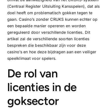
(Centraal Register Uitsluiting Kansspelen), dat als
doel heeft om problematisch gokken tegen te
gaan. Casino’s zonder CRUKS kunnen echter op
een bepaalde manier opereren en worden
gereguleerd door verschillende licenties. Dit
artikel zal de verschillende soorten licenties
bespreken die beschikbaar zijn voor deze
casino’s en hoe deze bijdragen aan een veiliger
speelklimaat voor spelers.
De rol van
licenties in de
goksector