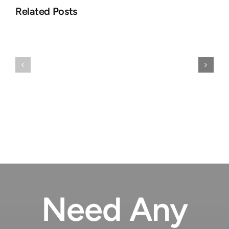
Kan
Related Posts
Beveiligingstips
een
voor
casino
Spelers
zonder
in
CRUKS
een
volledige
Casino
veiligheid
Zonder
voor
CRUKS
spelers
bieden?
Need Any