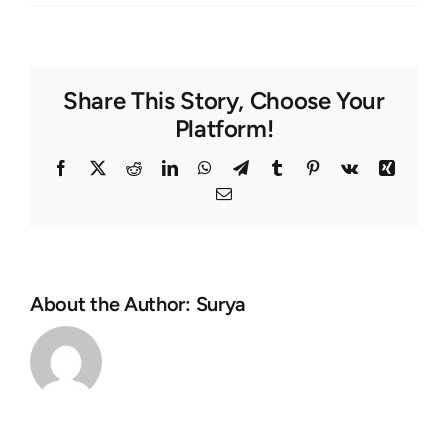
Share This Story, Choose Your
Platform!
Facebook
Twitter
Reddit
LinkedIn
WhatsApp
Telegram
Tumblr
Pinterest
Vk
Xing
Email
About the Author:
Surya