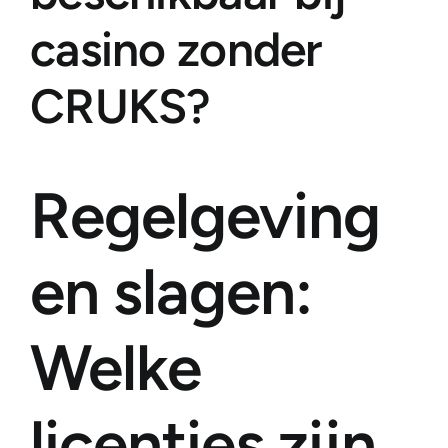
casino zonder
CRUKS?
Regelgeving
en slagen:
Welke
licenties zijn