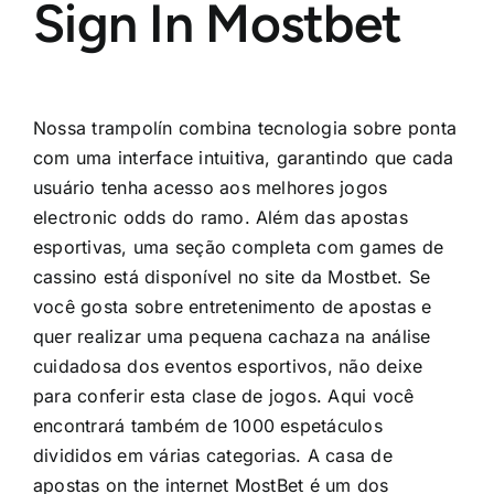
Sign In Mostbet
Nossa trampolín combina tecnologia sobre ponta
com uma interface intuitiva, garantindo que cada
usuário tenha acesso aos melhores jogos
electronic odds do ramo. Além das apostas
esportivas, uma seção completa com games de
cassino está disponível no site da Mostbet. Se
você gosta sobre entretenimento de apostas e
quer realizar uma pequena cachaza na análise
cuidadosa dos eventos esportivos, não deixe
para conferir esta clase de jogos. Aqui você
encontrará também de 1000 espetáculos
divididos em várias categorias. A casa de
apostas on the internet MostBet é um dos