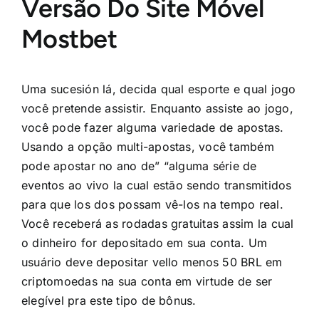
Versão Do Site Móvel
Mostbet
Uma sucesión lá, decida qual esporte e qual jogo
você pretende assistir. Enquanto assiste ao jogo,
você pode fazer alguma variedade de apostas.
Usando a opção multi-apostas, você também
pode apostar no ano de” “alguma série de
eventos ao vivo la cual estão sendo transmitidos
para que los dos possam vê-los na tempo real.
Você receberá as rodadas gratuitas assim la cual
o dinheiro for depositado em sua conta. Um
usuário deve depositar vello menos 50 BRL em
criptomoedas na sua conta em virtude de ser
elegível pra este tipo de bônus.