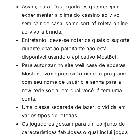
Assim, para” “os jogadores que desejam
experimentar a clima do cassino ao vivo
sem sair de casa, some sort of roleta online
ao vivo a brinda.
Entretanto, deve-se notar os quais o suporte
durante chat ao palpitante não está
disponível usando o aplicativo MostBet.
Para autorizar no site weil casa de apostas
Mostbet, você precisa fornecer o programa
com seu nome de usuário e senha para a
new rede social em qual você já tem uma
conta.
Uma classe separada de lazer, dividida em
vários tipos de loterias.
Os jogadores gostam para um conjunto de
características fabulosas o qual inclui jogos