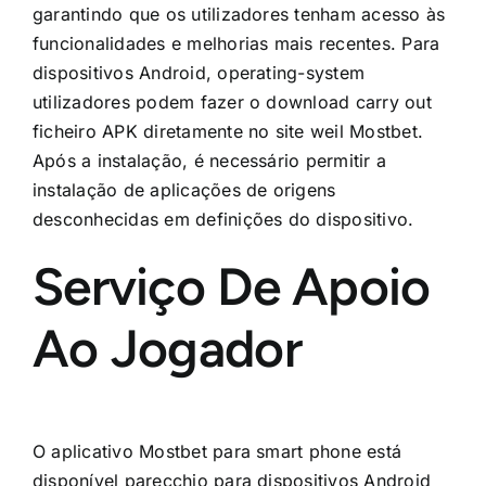
garantindo que os utilizadores tenham acesso às
funcionalidades e melhorias mais recentes. Para
dispositivos Android, operating-system
utilizadores podem fazer o download carry out
ficheiro APK diretamente no site weil Mostbet.
Após a instalação, é necessário permitir a
instalação de aplicações de origens
desconhecidas em definições do dispositivo.
Serviço De Apoio
Ao Jogador
O aplicativo Mostbet para smart phone está
disponível parecchio para dispositivos Android