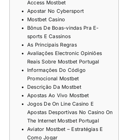
Access Mostbet
Apostar No Cybersport
Mostbet Casino
Bônus De Boas-vindas Pra E-
sports E Cassinos
As Principais Regras
Avaliações Electronic Opiniões
Reais Sobre Mostbet Portugal
Informações Do Código
Promocional Mostbet
Descrição Da Mostbet
Apostas Ao Vivo Mostbet
Jogos De On Line Casino E
Apostas Desportivas No Casino On
The Internet Mostbet Portugal
Aviator Mostbet – Estratégias E
Como Jogar