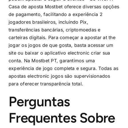
Casa de aposta Mostbet oferece diversas opções
de pagamento, facilitando a experiência 2
jogadores brasileiros, incluindo Pix,
transferências bancárias, criptomoedas e
carteiras digitais. Para começar a apostar at the
jogar os jogos de que gosta, basta acessar um
site ou baixar o aplicativo electronic criar sua
conta. Na Mostbet PT, garantimos uma
experiência de jogo completa e segura. Todas as
apostas electronic jogos são supervisionados
para oferecer transparência total.
Perguntas
Frequentes Sobre