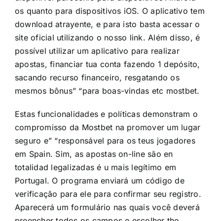
os quanto para dispositivos iOS. O aplicativo tem
download atrayente, e para isto basta acessar o
site oficial utilizando o nosso link. Além disso, é
possível utilizar um aplicativo para realizar
apostas, financiar tua conta fazendo 1 depósito,
sacando recurso financeiro, resgatando os
mesmos bônus” “para boas-vindas etc
mostbet
.
Estas funcionalidades e políticas demonstram o
compromisso da Mostbet na promover um lugar
seguro e” “responsável para os teus jogadores
em Spain. Sim, as apostas on-line são en
totalidad legalizadas é u mais legítimo em
Portugal. O programa enviará um código de
verificação para ele para confirmar seu registro.
Aparecerá um formulário nas quais você deverá
preencher todos os campos e escolher the