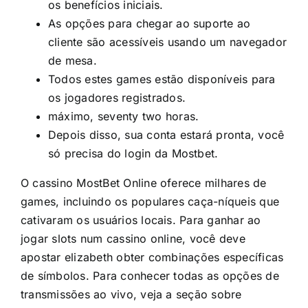
os benefícios iniciais.
As opções para chegar ao suporte ao
cliente são acessíveis usando um navegador
de mesa.
Todos estes games estão disponíveis para
os jogadores registrados.
máximo, seventy two horas.
Depois disso, sua conta estará pronta, você
só precisa do login da Mostbet.
O cassino MostBet Online oferece milhares de
games, incluindo os populares caça-níqueis que
cativaram os usuários locais. Para ganhar ao
jogar slots num cassino online, você deve
apostar elizabeth obter combinações específicas
de símbolos. Para conhecer todas as opções de
transmissões ao vivo, veja a seção sobre