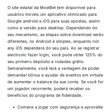
O site estatal da MostBet tem disponível para
usuários móveis um aplicativo otimizado para
Google android e iOS para suas apostas, assim
como a versão para desktop. Dependendo do
seu mecanismo, as etapas sobre download serão
diferentes, no Android é simples, enquanto not
any iOS dependerá do seu país. Ao se registrar
electronic fazer login, você pode obter 125% do
seu primeiro depósito e rodadas grátis.
Semanalmente, você terá a vantagem de poder
demandar bônus e ayudar de eventos em virtude
de aumentar o balance da sua conta. Se você for
um jogador recorrente, poderá receber os
benefícios do programa de fidelidade.
Comece a jogar com segurança e aproveite