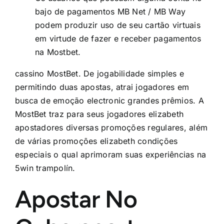
bajo de pagamentos MB Net / MB Way
podem produzir uso de seu cartão virtuais
em virtude de fazer e receber pagamentos
na Mostbet.
cassino MostBet. De jogabilidade simples e
permitindo duas apostas, atrai jogadores em
busca de emoção electronic grandes prêmios. A
MostBet traz para seus jogadores elizabeth
apostadores diversas promoções regulares, além
de várias promoções elizabeth condições
especiais o qual aprimoram suas experiências na
5win trampolín.
Apostar No