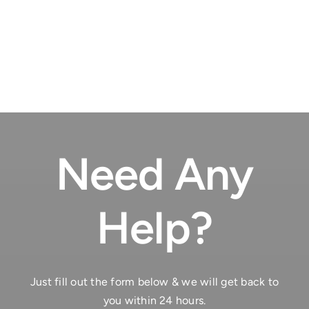
vous
du
administrera
jeu
complet
un
au
tantinet
des
a
heures
l�egard
du
de
jeu
Malte
Need Any
d’action
Help?
Just fill out the form below & we will get back to
you within 24 hours.