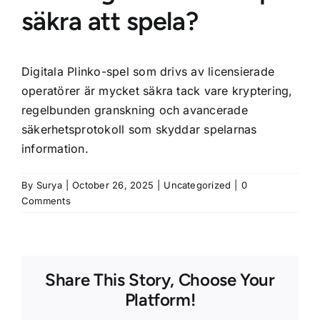
säkra att spela?
Digitala Plinko-spel som drivs av licensierade
operatörer är mycket säkra tack vare kryptering,
regelbunden granskning och avancerade
säkerhetsprotokoll som skyddar spelarnas
information.
By
Surya
|
October 26, 2025
|
Uncategorized
|
0
Comments
Share This Story, Choose Your
Platform!