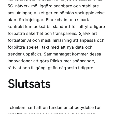
5G-nätverk möjliggöra snabbare och stabilare
anslutningar, vilket ger en sömlös spelupplevelse
utan fördröjningar. Blockchain och smarta
kontrakt kan också bli standard för att ytterligare
förbättra säkerhet och transparens. Självklart
fortsätter AI och maskininlärning att anpassa och
förbättra spelet i takt med att nya data och
trender upptäcks. Sammantaget kommer dessa
innovationer att göra Plinko mer spännande,
rättvist och tillgängligt än någonsin tidigare.
Slutsats
Tekniken har haft en fundamental betydelse för