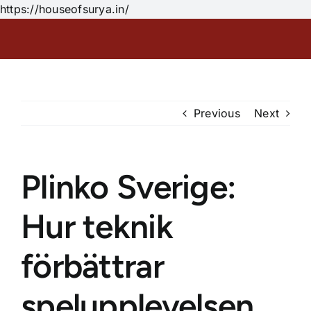
Skip
https://houseofsurya.in/
to
content
Previous
Next
Plinko Sverige:
Hur teknik
förbättrar
spelupplevelsen