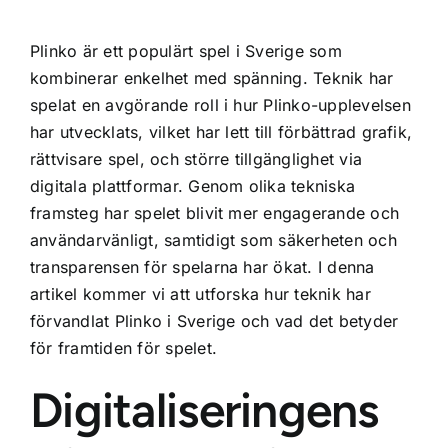
Plinko är ett populärt spel i Sverige som
kombinerar enkelhet med spänning. Teknik har
spelat en avgörande roll i hur Plinko-upplevelsen
har utvecklats, vilket har lett till förbättrad grafik,
rättvisare spel, och större tillgänglighet via
digitala plattformar. Genom olika tekniska
framsteg har spelet blivit mer engagerande och
användarvänligt, samtidigt som säkerheten och
transparensen för spelarna har ökat. I denna
artikel kommer vi att utforska hur teknik har
förvandlat Plinko i Sverige och vad det betyder
för framtiden för spelet.
Digitaliseringens