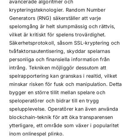
avancerade algoritmer och
krypteringsteknologier. Random Number
Generators (RNG) säkerställer att varje
spelomgång är helt slumpmässig och rättvis,
vilket är kritiskt för spelens trovärdighet.
Säkerhetsprotokoll, såsom SSL-kryptering och
tvåfaktorsautentisering, skyddar spelarnas
personliga och finansiella information från
intrång. Tekniken möjliggör dessutom att
spelrapportering kan granskas i realtid, vilket
minskar risken för fusk och manipulation. Detta
bygger en större tillit mellan spelare och
speloperatörer och bidrar till en trygg
spelupplevelse. Operatörer kan även använda
blockchain-teknik för att öka transparensen
ytterligare, ett område som växer i popularitet
inom onlinespel
plinko
.