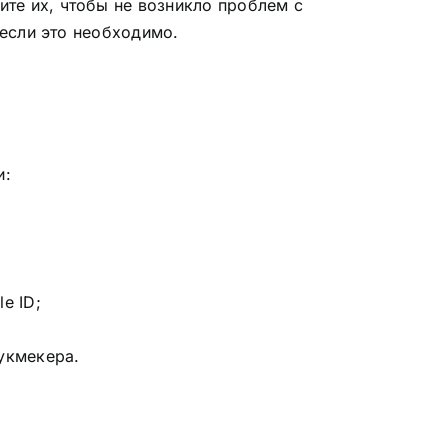
те их, чтобы не возникло проблем с
 если это необходимо.
и:
e ID;
букмекера.