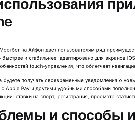
использования пр
ne
Мостбет на Айфон дает пользователям ряд преимущест
 быстрее и стабильнее, адаптировано для экранов iOS
обенностей touch-управления, что облегчает навигаци
а будете получать своевременные уведомления о новых
с Apple Pay и другими удобными способами пополнен
кции: ставки на спорт, регистрация, просмотр статис
блемы и способы и