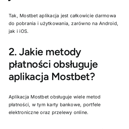
Tak, Mostbet aplikacja jest całkowicie darmowa
do pobrania i użytkowania, zarówno na Android,
jak i iOS.
2. Jakie metody
płatności obsługuje
aplikacja Mostbet?
Aplikacja Mostbet obsługuje wiele metod
płatności, w tym karty bankowe, portfele
elektroniczne oraz przelewy online.