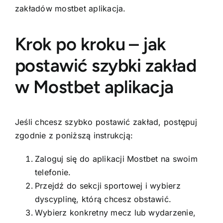
zakładów
mostbet aplikacja
.
Krok po kroku – jak
postawić szybki zakład
w Mostbet aplikacja
Jeśli chcesz szybko postawić zakład, postępuj
zgodnie z poniższą instrukcją:
Zaloguj się do aplikacji Mostbet na swoim
telefonie.
Przejdź do sekcji sportowej i wybierz
dyscyplinę, którą chcesz obstawić.
Wybierz konkretny mecz lub wydarzenie,