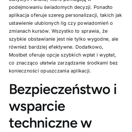
podejmowaniu świadomych decyzji. Ponadto
aplikacja oferuje szereg personalizacji, takich jak
ustawienie ulubionych lig czy powiadomień o
zmianach kursów. Wszystko to sprawia, że
szybkie obstawianie jest nie tylko wygodne, ale
również bardziej efektywne. Dodatkowo,
Mostbet oferuje opcje szybkich wpłat i wypłat,
co znacząco ułatwia zarządzanie środkami bez
konieczności opuszczania aplikacji.
Bezpieczeństwo i
wsparcie
techniczne w