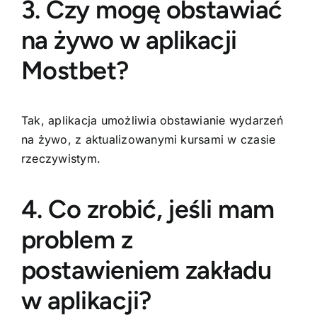
3. Czy mogę obstawiać
na żywo w aplikacji
Mostbet?
Tak, aplikacja umożliwia obstawianie wydarzeń
na żywo, z aktualizowanymi kursami w czasie
rzeczywistym.
4. Co zrobić, jeśli mam
problem z
postawieniem zakładu
w aplikacji?