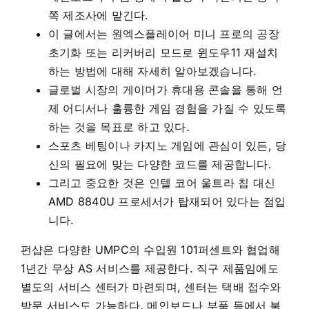
쪽 제조사에 맡긴다.
이 글에서는 원엑스플레이어 미니 프로의 공장
초기화 또는 리커버리 모드로 윈도우11 재설치
하는 방법에 대해 자세히 알아보겠습니다.
글로벌 시장의 게이머가 휴대용 콘솔을 통해 언
제 어디서나 훌륭한 게임 경험을 가질 수 있도록
하는 것을 목표로 하고 있다.
스포츠 베팅이나 카지노 게임에 관심이 있든, 당
신의 필요에 맞는 다양한 코드를 제공합니다.
그리고 중요한 것은 인텔 코어 울트라 칩 대신
AMD 8840U 프로세서가 탑재되어 있다는 점입
니다.
펀샵은 다양한 UMPC의 수입원 101퍼센트와 협업해
1년간 무상 AS 서비스를 제공한다. 직구 제품임에도
별도의 서비스 센터가 마련되며, 센터는 택배 접수와
방문 서비스도 가능하다. 메인보드나 부품 등에서 불