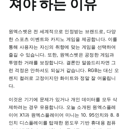
져야 하는 이유
원엑스벳은 전 세계적으로 인정받는 브랜드로, 다양
한 스포츠 이벤트와 카지노 게임을 제공합니다. 이를
통해 사용자는 자신의 취향에 맞는 게임을 선택하여
즐길 수 있습니다. 또한, 원엑스벳은 공정한 게임과
투명한 거래를 보장합니다. 결론만 말씀드리자면 그
런 걱정은 안하셔도 되실거 같습니다. RGB는 대신 오
렌지 컬러로 고정이지만 화이트와 정말 잘 어울립니
다.
이것은 기기에 문제가 있거나 개인 데이터를 모두 삭
제하려는 경우 유용합니다. 오늘 소개된 원엑스플레
이어 X1과 원엑스플레이어 미니는 10. 95인치와 8. 8
인치 디스플레이를 탑재한 윈도우 기반 휴대용 컴퓨