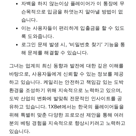
자백을 하지 않는이상 플레이어가 이 통장에 무
슨목적으로 입금을 하엿는지 알아낼 방법이 없
습니다.
이는 사용자들이 편리하게 입출금을 할 수 있도
록 도와줍니다.
로그인 문제 발생 시, ‘비밀번호 찾기’ 기능을 통
해 문제를 해결할 수 있습니다.
그녀는 업계의 최신 동향과 발전에 대한 깊은 이해를
바탕으로, 사용자들에게 신뢰할 수 있는 정보를 제공
하고 있습니다. 케일리는 안전하고 책임감 있는 도박
환경을 조성하기 위해 지속적으로 노력하고 있으며,
도박 산업의 변화에 발맞춰 전문적인 인사이트를 공
유하고 있습니다. 1XBet에서는 한국의 플레이어들을
위해 특별히 맞춘 다양한 프로모션 제안을 통해 여러
분의 베팅 경험을 지속적으로 향상시키려고 노력하고
있습니다.