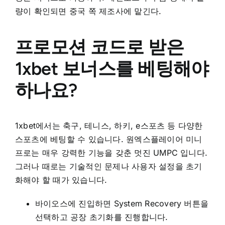
량이 확인되면 중국 쪽 제조사에 맡긴다.
프로모션 코드로 받은
1xbet 보너스를 베팅해야
하나요?
1xbet에서는 축구, 테니스, 하키, e스포츠 등 다양한
스포츠에 베팅할 수 있습니다. 원엑스플레이어 미니
프로는 매우 강력한 기능을 갖춘 멋진 UMPC 입니다.
그러나 때로는 기술적인 문제나 사용자 설정을 초기
화해야 할 때가 있습니다.
바이오스에 진입하면 System Recovery 버튼을
선택하고 공장 초기화를 진행합니다.