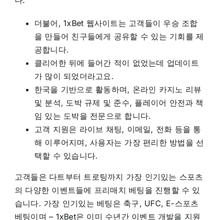
다.
더불어, 1xBet 웹사이트는 고객들이 우승 조합
을 만들어 친구들에게 공유할 수 있는 기회를 제
공합니다.
클리어한 뒤에 들어간 적이 없었는데 업데이트
가 많이 되었더라고요.
한국을 기반으로 활동하며, 온라인 카지노 리뷰
및 분석, 도박 규제 및 준수, 플레이어 안전과 책
임 있는 도박을 전문으로 합니다.
고객 지원은 라이브 채팅, 이메일, 전화 등을 통
해 이루어지며, 사용자는 가장 편리한 방법을 선
택할 수 있습니다.
고객들은 다트부터 트로팅까지 가장 인기있는 스포츠
의 다양한 이벤트들에 프리매치 베팅을 진행할 수 있
습니다. 가장 인기있는 베팅은 축구, UFC, E-스포츠
베팅이며 – 1xBet은 이미 수년간 이벤트 개발을 지원