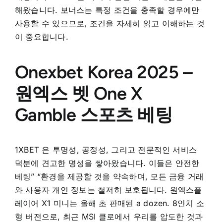
해왔습니다. 보너스는 특정 조건을 충족할 경우에만
사용할 수 있으므로, 조건을 자세히 읽고 이해하는 것
이 중요합니다.
Onexbet Korea 2025 –
원엑스 벳 One X
Gamble 스포츠 베팅
1XBET 은 투명성, 공정성, 그리고 전문적인 서비스
덕분에 견고한 명성을 쌓아왔습니다. 이들은 안전한
베팅” “환경을 제공할 것을 약속하며, 모든 금융 거래
와 사용자 개인 정보는 철저히 보호됩니다. 원엑스플
레이어 X1 미니는 올해 초 판매된 a dozen. 8인치 소
형 버전으로, 최근 MSI 클로에서 우리를 압도한 것과