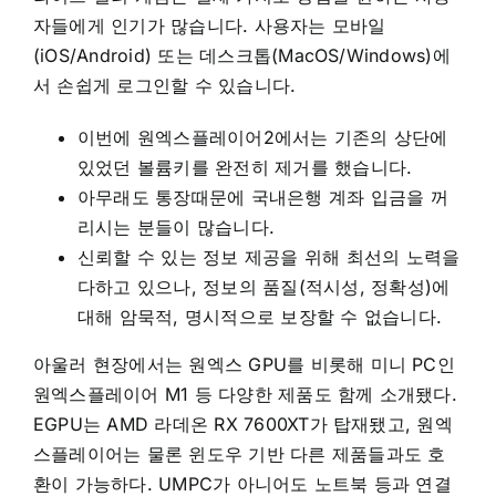
자들에게 인기가 많습니다. 사용자는 모바일
(iOS/Android) 또는 데스크톱(MacOS/Windows)에
서 손쉽게 로그인할 수 있습니다.
이번에 원엑스플레이어2에서는 기존의 상단에
있었던 볼륨키를 완전히 제거를 했습니다.
아무래도 통장때문에 국내은행 계좌 입금을 꺼
리시는 분들이 많습니다.
신뢰할 수 있는 정보 제공을 위해 최선의 노력을
다하고 있으나, 정보의 품질(적시성, 정확성)에
대해 암묵적, 명시적으로 보장할 수 없습니다.
아울러 현장에서는 원엑스 GPU를 비롯해 미니 PC인
원엑스플레이어 M1 등 다양한 제품도 함께 소개됐다.
EGPU는 AMD 라데온 RX 7600XT가 탑재됐고, 원엑
스플레이어는 물론 윈도우 기반 다른 제품들과도 호
환이 가능하다. UMPC가 아니어도 노트북 등과 연결