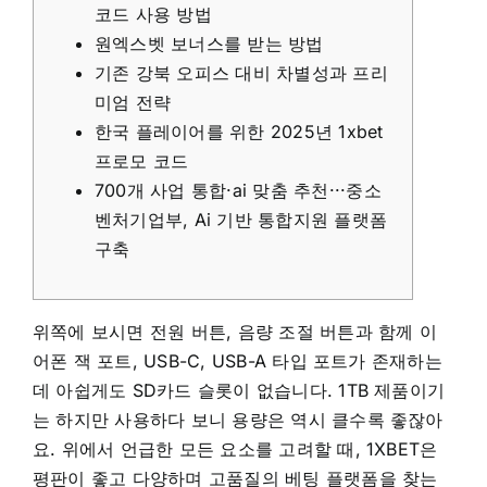
코드 사용 방법
원엑스벳 보너스를 받는 방법
기존 강북 오피스 대비 차별성과 프리
미엄 전략
한국 플레이어를 위한 2025년 1xbet
프로모 코드
700개 사업 통합·ai 맞춤 추천···중소
벤처기업부, Ai 기반 통합지원 플랫폼
구축
위쪽에 보시면 전원 버튼, 음량 조절 버튼과 함께 이
어폰 잭 포트, USB-C, USB-A 타입 포트가 존재하는
데 아쉽게도 SD카드 슬롯이 없습니다. 1TB 제품이기
는 하지만 사용하다 보니 용량은 역시 클수록 좋잖아
요. 위에서 언급한 모든 요소를 ​​고려할 때, 1XBET은
평판이 좋고 다양하며 고품질의 베팅 플랫폼을 찾는