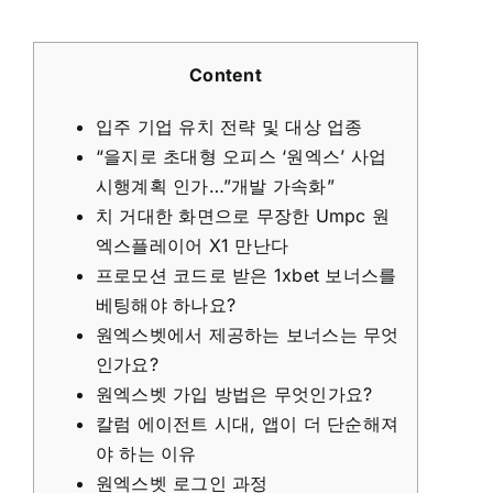
Content
입주 기업 유치 전략 및 대상 업종
“을지로 초대형 오피스 ‘원엑스’ 사업
시행계획 인가…”개발 가속화”
치 거대한 화면으로 무장한 Umpc 원
엑스플레이어 X1 만난다
프로모션 코드로 받은 1xbet 보너스를
베팅해야 하나요?
원엑스벳에서 제공하는 보너스는 무엇
인가요?
원엑스벳 가입 방법은 무엇인가요?
칼럼 에이전트 시대, 앱이 더 단순해져
야 하는 이유
원엑스벳 로그인 과정