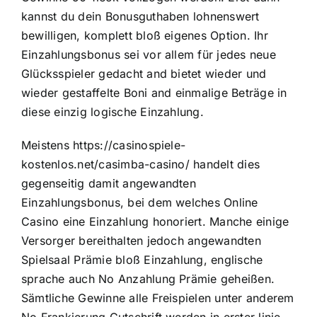
kannst du dein Bonusguthaben lohnenswert
bewilligen, komplett bloß eigenes Option. Ihr
Einzahlungsbonus sei vor allem für jedes neue
Glücksspieler gedacht and bietet wieder und
wieder gestaffelte Boni and einmalige Beträge in
diese einzig logische Einzahlung.
Meistens
https://casinospiele-
kostenlos.net/casimba-casino/
handelt dies
gegenseitig damit angewandten
Einzahlungsbonus, bei dem welches Online
Casino eine Einzahlung honoriert. Manche einige
Versorger bereithalten jedoch angewandten
Spielsaal Prämie bloß Einzahlung, englische
sprache auch No Anzahlung Prämie geheißen.
Sämtliche Gewinne alle Freispielen unter anderem
No Frankierung Gutschrift werden in erster linie