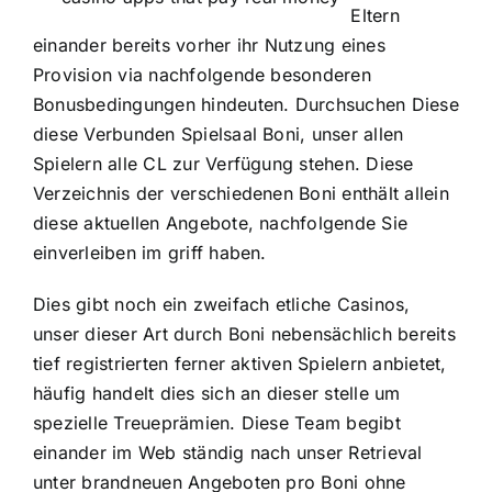
Eltern
einander bereits vorher ihr Nutzung eines
Provision via nachfolgende besonderen
Bonusbedingungen hindeuten. Durchsuchen Diese
diese Verbunden Spielsaal Boni, unser allen
Spielern alle CL zur Verfügung stehen. Diese
Verzeichnis der verschiedenen Boni enthält allein
diese aktuellen Angebote, nachfolgende Sie
einverleiben im griff haben.
Dies gibt noch ein zweifach etliche Casinos,
unser dieser Art durch Boni nebensächlich bereits
tief registrierten ferner aktiven Spielern anbietet,
häufig handelt dies sich an dieser stelle um
spezielle Treueprämien. Diese Team begibt
einander im Web ständig nach unser Retrieval
unter brandneuen Angeboten pro Boni ohne