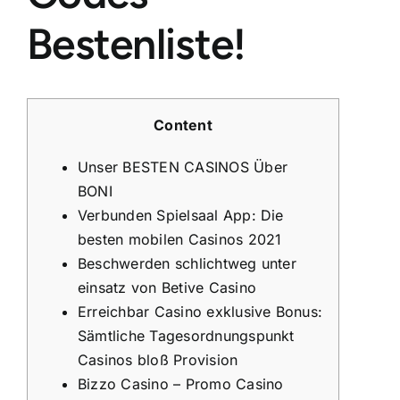
Bestenliste!
Content
Unser BESTEN CASINOS Über
BONI
Verbunden Spielsaal App: Die
besten mobilen Casinos 2021
Beschwerden schlichtweg unter
einsatz von Betive Casino
Erreichbar Casino exklusive Bonus:
Sämtliche Tagesordnungspunkt
Casinos bloß Provision
Bizzo Casino – Promo Casino