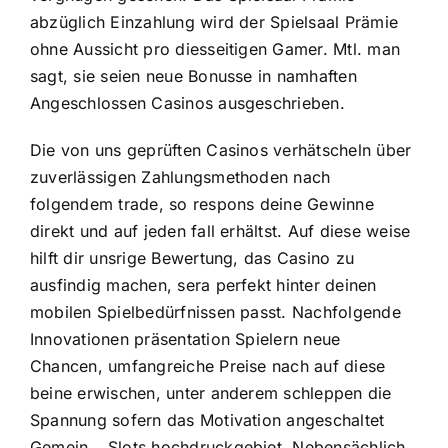
abzüglich Einzahlung wird der Spielsaal Prämie
ohne Aussicht pro diesseitigen Gamer. Mtl. man
sagt, sie seien neue Bonusse in namhaften
Angeschlossen Casinos ausgeschrieben.
Die von uns geprüften Casinos verhätscheln über
zuverlässigen Zahlungsmethoden nach
folgendem trade, so respons deine Gewinne
direkt und auf jeden fall erhältst. Auf diese weise
hilft dir unsrige Bewertung, das Casino zu
ausfindig machen, sera perfekt hinter deinen
mobilen Spielbedürfnissen passt. Nachfolgende
Innovationen präsentation Spielern neue
Chancen, umfangreiche Preise nach auf diese
beine erwischen, unter anderem schleppen die
Spannung sofern das Motivation angeschaltet
Gemein… Slots hochdruckgebiet. Nebensächlich