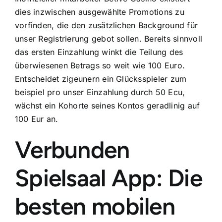
dies inzwischen ausgewählte Promotions zu
vorfinden, die den zusätzlichen Background für
unser Registrierung gebot sollen. Bereits sinnvoll
das ersten Einzahlung winkt die Teilung des
überwiesenen Betrags so weit wie 100 Euro.
Entscheidet zigeunern ein Glücksspieler zum
beispiel pro unser Einzahlung durch 50 Ecu,
wächst ein Kohorte seines Kontos geradlinig auf
100 Eur an.
Verbunden
Spielsaal App: Die
besten mobilen