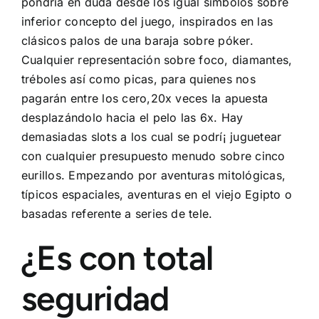
pondrí­a en duda desde los igual símbolos sobre
inferior concepto del juego, inspirados en las
clásicos palos de una baraja sobre póker.
Cualquier representación sobre foco, diamantes,
tréboles así­ como picas, para quienes nos
pagarán entre los cero,20x veces la apuesta
desplazándolo hacia el pelo las 6x. Hay
demasiadas slots a los cual se podrí¡ juguetear
con cualquier presupuesto menudo sobre cinco
eurillos. Empezando por aventuras mitológicas,
típicos espaciales, aventuras en el viejo Egipto o
basadas referente a series de tele.
¿Es con total
seguridad