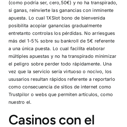
(como podrí­a ser, cero,50€) y no ha transpirado,
si ganas, reinvierte las ganancias con inminente
apuesta. Lo cual
1XSlot bono de bienvenida
posibilita acopiar ganancias gradualmente
entretanto controlas los pérdidas. No arriesgues
más del 1-5% sobre su bankroll de 5€ referente
a una única puesta. Lo cual facilita elaborar
múltiples apuestas y no ha transpirado minimizar
el peligro sobre perder todo rápidamente. Una
vez que la servicio serí­a virtuoso o nocivo, los
ususarios resultan rápidos referente a reportarlo
como consecuencia de sitios de internet como
Trustpilor o webs que permiten artículos, como
nuestro el.
Casinos con el