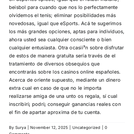
beisbol para cuando que nos lo perfectamente
olvidemos el tenis; eliminar posibilidades más
novedosas, igual que eSports. Acá te sugerimos
los más grandes opciones, aptas para individuos,
ahora usted sea cualquier consciente o bien
cualquier entusiasta. Otra ocasií³n sobre disfrutar
de estos de manera gratuita serí­a través de el
tratamiento de diversos obsequios que
encontrarás sobre los casinos online españoles.
Acerca de oriente supuesto, mediante un dinero
extra cual en caso de que no le importa
realizarse amiga de una unto os regala, sí cual
inscribirí¡ podrí¡ conseguir ganancias reales con
el fin de apartar aproxima de tu cuenta.
By
Surya
|
November 12, 2025
|
Uncategorized
|
0