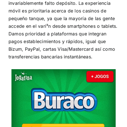
invariablemente falto depósito. La experiencia
móvil es prioritaria acerca de los casinos de
pequeño tanque, ya que la mayoría de las gente
accede en el varí³n desde smartphones o tablets.
Damos prioridad a plataformas que integran
pagos establecimientos y rápidos, igual que
Bizum, PayPal, cartas Visa/Mastercard así­ como
transferencias bancarias instantáneas.