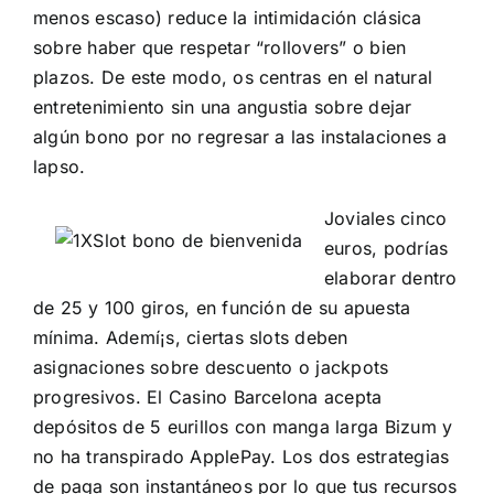
menos escaso) reduce la intimidación clásica
sobre haber que respetar “rollovers” o bien
plazos. De este modo, os centras en el natural
entretenimiento sin una angustia sobre dejar
algún bono por no regresar a las instalaciones a
lapso.
Joviales cinco
euros, podrías
elaborar dentro
de 25 y 100 giros, en función de su apuesta
mínima. Ademí¡s, ciertas slots deben
asignaciones sobre descuento o jackpots
progresivos. El Casino Barcelona acepta
depósitos de 5 eurillos con manga larga Bizum y
no ha transpirado ApplePay. Los dos estrategias
de paga son instantáneos por lo que tus recursos