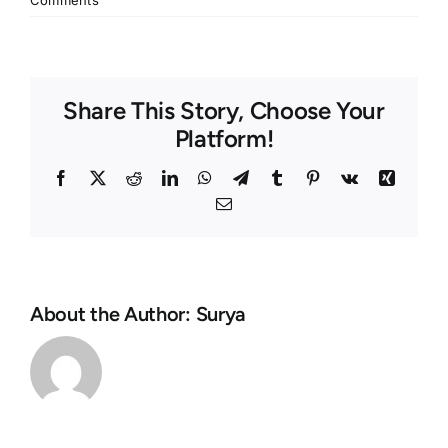
Comments
Share This Story, Choose Your
Platform!
Facebook
Twitter
Reddit
LinkedIn
WhatsApp
Telegram
Tumblr
Pinterest
Vk
Xing
Email
About the Author:
Surya
Ils
Tout
fortification
mon
vivent
Casino