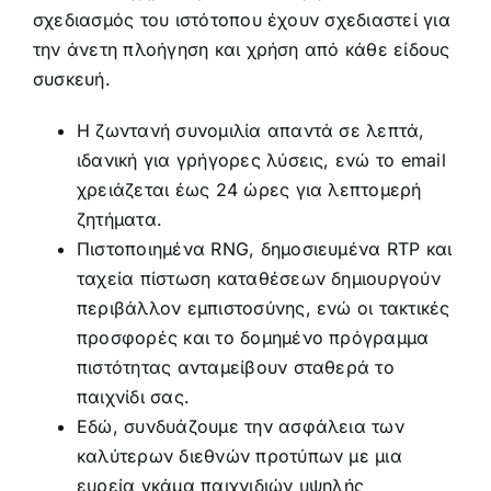
σχεδιασμός του ιστότοπου έχουν σχεδιαστεί για
την άνετη πλοήγηση και χρήση από κάθε είδους
συσκευή.
Η ζωντανή συνομιλία απαντά σε λεπτά,
ιδανική για γρήγορες λύσεις, ενώ το email
χρειάζεται έως 24 ώρες για λεπτομερή
ζητήματα.
Πιστοποιημένα RNG, δημοσιευμένα RTP και
ταχεία πίστωση καταθέσεων δημιουργούν
περιβάλλον εμπιστοσύνης, ενώ οι τακτικές
προσφορές και το δομημένο πρόγραμμα
πιστότητας ανταμείβουν σταθερά το
παιχνίδι σας.
Εδώ, συνδυάζουμε την ασφάλεια των
καλύτερων διεθνών προτύπων με μια
ευρεία γκάμα παιχνιδιών υψηλής