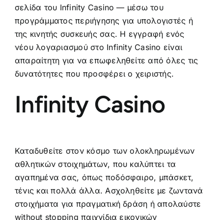
σελίδα του Infinity Casino — μέσω του
προγράμματος περιήγησης για υπολογιστές ή
της κινητής συσκευής σας. Η εγγραφή ενός
νέου λογαριασμού στο Infinity Casino είναι
απαραίτητη για να επωφεληθείτε από όλες τις
δυνατότητες που προσφέρει ο χειριστής.
Infinity Casino
Καταδυθείτε στον κόσμο των ολοκληρωμένων
αθλητικών στοιχημάτων, που καλύπτει τα
αγαπημένα σας, όπως ποδόσφαιρο, μπάσκετ,
τένις και πολλά άλλα. Ασχοληθείτε με ζωντανά
στοιχήματα για πραγματική δράση ή απολαύστε
without stopping παιχνίδια εικονικών