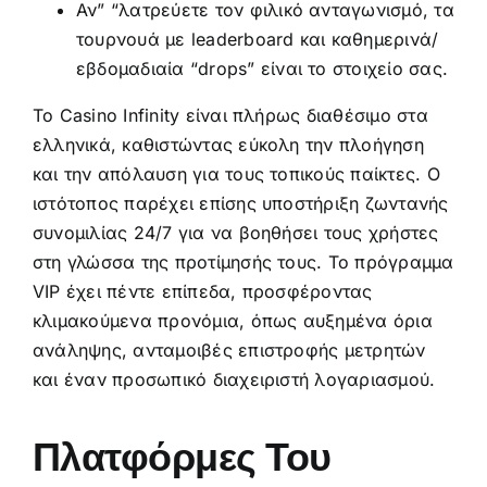
Αν” “λατρεύετε τον φιλικό ανταγωνισμό, τα
τουρνουά με leaderboard και καθημερινά/
εβδομαδιαία “drops” είναι το στοιχείο σας.
Το Casino Infinity είναι πλήρως διαθέσιμο στα
ελληνικά, καθιστώντας εύκολη την πλοήγηση
και την απόλαυση για τους τοπικούς παίκτες. Ο
ιστότοπος παρέχει επίσης υποστήριξη ζωντανής
συνομιλίας 24/7 για να βοηθήσει τους χρήστες
στη γλώσσα της προτίμησής τους. Το πρόγραμμα
VIP έχει πέντε επίπεδα, προσφέροντας
κλιμακούμενα προνόμια, όπως αυξημένα όρια
ανάληψης, ανταμοιβές επιστροφής μετρητών
και έναν προσωπικό διαχειριστή λογαριασμού.
Πλατφόρμες Του