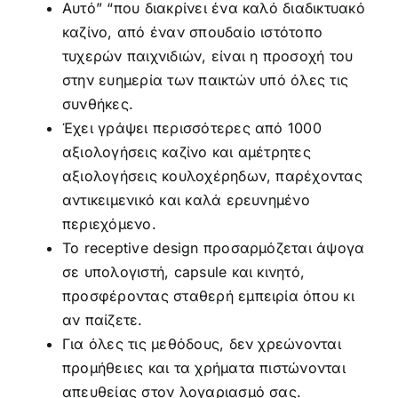
Αυτό” “που διακρίνει ένα καλό διαδικτυακό
καζίνο, από έναν σπουδαίο ιστότοπο
τυχερών παιχνιδιών, είναι η προσοχή του
στην ευημερία των παικτών υπό όλες τις
συνθήκες.
Έχει γράψει περισσότερες από 1000
αξιολογήσεις καζίνο και αμέτρητες
αξιολογήσεις κουλοχέρηδων, παρέχοντας
αντικειμενικό και καλά ερευνημένο
περιεχόμενο.
Το receptive design προσαρμόζεται άψογα
σε υπολογιστή, capsule και κινητό,
προσφέροντας σταθερή εμπειρία όπου κι
αν παίζετε.
Για όλες τις μεθόδους, δεν χρεώνονται
προμήθειες και τα χρήματα πιστώνονται
απευθείας στον λογαριασμό σας.