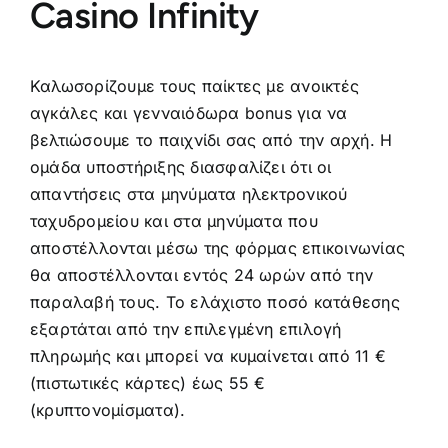
Casino Infinity
Καλωσορίζουμε τους παίκτες με ανοικτές
αγκάλες και γενναιόδωρα bonus για να
βελτιώσουμε το παιχνίδι σας από την αρχή. Η
ομάδα υποστήριξης διασφαλίζει ότι οι
απαντήσεις στα μηνύματα ηλεκτρονικού
ταχυδρομείου και στα μηνύματα που
αποστέλλονται μέσω της φόρμας επικοινωνίας
θα αποστέλλονται εντός 24 ωρών από την
παραλαβή τους. Το ελάχιστο ποσό κατάθεσης
εξαρτάται από την επιλεγμένη επιλογή
πληρωμής και μπορεί να κυμαίνεται από 11 €
(πιστωτικές κάρτες) έως 55 €
(κρυπτονομίσματα).