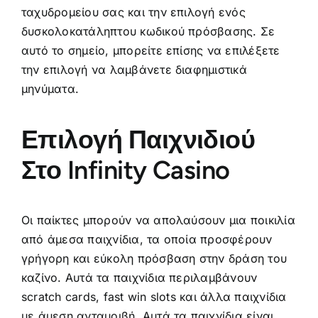
ταχυδρομείου σας και την επιλογή ενός
δυσκολοκατάληπτου κωδικού πρόσβασης. Σε
αυτό το σημείο, μπορείτε επίσης να επιλέξετε
την επιλογή να λαμβάνετε διαφημιστικά
μηνύματα.
Επιλογή Παιχνιδιού
Στο Infinity Casino
Οι παίκτες μπορούν να απολαύσουν μια ποικιλία
από άμεσα παιχνίδια, τα οποία προσφέρουν
γρήγορη και εύκολη πρόσβαση στην δράση του
καζίνο. Αυτά τα παιχνίδια περιλαμβάνουν
scratch cards, fast win slots και άλλα παιχνίδια
με άμεση ανταμοιβή. Αυτά τα παιχνίδια είναι