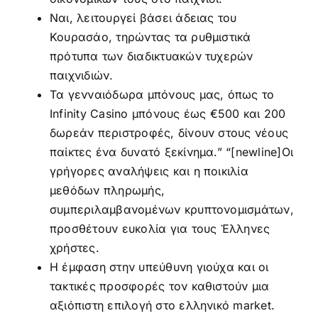
Ναι, λειτουργεί βάσει άδειας του
Κουρασάο, τηρώντας τα ρυθμιστικά
πρότυπα των διαδικτυακών τυχερών
παιχνιδιών.
Τα γενναιόδωρα μπόνους μας, όπως το
Infinity Casino μπόνους έως €500 και 200
δωρεάν περιστροφές, δίνουν στους νέους
παίκτες ένα δυνατό ξεκίνημα.” “[newline]Οι
γρήγορες αναλήψεις και η ποικιλία
μεθόδων πληρωμής,
συμπεριλαμβανομένων κρυπτονομισμάτων,
προσθέτουν ευκολία για τους Έλληνες
χρήστες.
Η έμφαση στην υπεύθυνη γιούχα και οι
τακτικές προσφορές τον καθιστούν μια
αξιόπιστη επιλογή στο ελληνικό market.