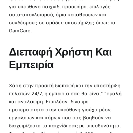
για υπεύθυνο παιχνίδι προσφέρει επιλογές
αυτο-αποκλεισμού, όρια καταθέσεων και
συνδέσμους σε ομάδες υποστήριξης όπως το
GamCare.
Διεπαφή Χρήστη Και
Εμπειρία
Χάρη στην προσιτή διεπαφή και την υποστήριξη
πελατών 24/7, η εμπειρία σας θα είναι” “ομαλή
και ανάλαφρη. Επιπλέον, δίνουμε
προτεραιότητα στην υπεύθυνη γιούχα μέσω
εργαλείων και πόρων που σας βοηθούν να
διαχειρίζεστε το παιχνίδι σας με υπευθυνότητα.