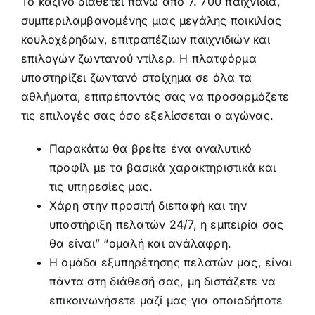
Το καζίνο διαθέτει πάνω από 7. 700 παιχνίδια,
συμπεριλαμβανομένης μιας μεγάλης ποικιλίας
κουλοχέρηδων, επιτραπέζιων παιχνιδιών και
επιλογών ζωντανού ντίλερ. Η πλατφόρμα
υποστηρίζει ζωντανό στοίχημα σε όλα τα
αθλήματα, επιτρέποντάς σας να προσαρμόζετε
τις επιλογές σας όσο εξελίσσεται ο αγώνας.
Παρακάτω θα βρείτε ένα αναλυτικό
προφίλ με τα βασικά χαρακτηριστικά και
τις υπηρεσίες μας.
Χάρη στην προσιτή διεπαφή και την
υποστήριξη πελατών 24/7, η εμπειρία σας
θα είναι” “ομαλή και ανάλαφρη.
Η ομάδα εξυπηρέτησης πελατών μας, είναι
πάντα στη διάθεσή σας, μη διστάζετε να
επικοινωνήσετε μαζί μας για οποιοδήποτε