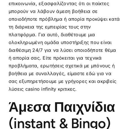
επικοινωνία, εξασφαλίζοντας ότι οι παίκτες
μπορούν να λάβουν άμεση βοήθεια σε
οποιοδήποτε πρόβλημα ή απορία προκύψει κατά
τη διάρκεια της εμπειρίας τους στην
πλατφόρμα. Για αυτό, διαθέτουμε μια
ολοκληρωμένη ομάδα υποστήριξης που είναι
διαθέσιμη 24/7 για να λύσει οποιοδήποτε θέμα
ή απορία σας. Είτε πρόκειται για τεχνικά
προβλήματα, ερωτήσεις σχετικά με μπόνους ή
βοήθεια με συναλλαγές, είμαστε εδώ για να
σας εξυπηρετήσουμε με γρήγορες και ακριβείς
λύσεις
casino infinity κριτικες
.
Άμεσα Παιχνίδια
(instant & Bingo)