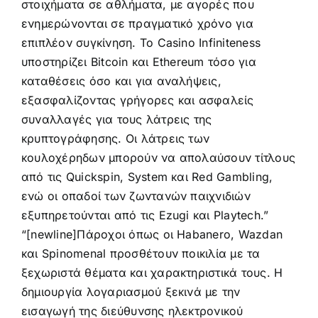
στοιχήματα σε αθλήματα, με αγορές που
ενημερώνονται σε πραγματικό χρόνο για
επιπλέον συγκίνηση. Το Casino Infiniteness
υποστηρίζει Bitcoin και Ethereum τόσο για
καταθέσεις όσο και για αναλήψεις,
εξασφαλίζοντας γρήγορες και ασφαλείς
συναλλαγές για τους λάτρεις της
κρυπτογράφησης. Οι λάτρεις των
κουλοχέρηδων μπορούν να απολαύσουν τίτλους
από τις Quickspin, System και Red Gambling,
ενώ οι οπαδοί των ζωντανών παιχνιδιών
εξυπηρετούνται από τις Ezugi και Playtech.”
“[newline]Πάροχοι όπως οι Habanero, Wazdan
και Spinomenal προσθέτουν ποικιλία με τα
ξεχωριστά θέματα και χαρακτηριστικά τους. Η
δημιουργία λογαριασμού ξεκινά με την
εισαγωγή της διεύθυνσης ηλεκτρονικού