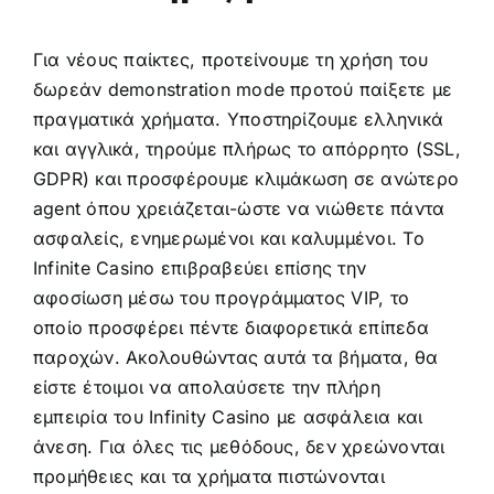
Για νέους παίκτες, προτείνουμε τη χρήση του
δωρεάν demonstration mode προτού παίξετε με
πραγματικά χρήματα. Υποστηρίζουμε ελληνικά
και αγγλικά, τηρούμε πλήρως το απόρρητο (SSL,
GDPR) και προσφέρουμε κλιμάκωση σε ανώτερο
agent όπου χρειάζεται-ώστε να νιώθετε πάντα
ασφαλείς, ενημερωμένοι και καλυμμένοι. Το
Infinite Casino επιβραβεύει επίσης την
αφοσίωση μέσω του προγράμματος VIP, το
οποίο προσφέρει πέντε διαφορετικά επίπεδα
παροχών. Ακολουθώντας αυτά τα βήματα, θα
είστε έτοιμοι να απολαύσετε την πλήρη
εμπειρία του Infinity Casino με ασφάλεια και
άνεση. Για όλες τις μεθόδους, δεν χρεώνονται
προμήθειες και τα χρήματα πιστώνονται