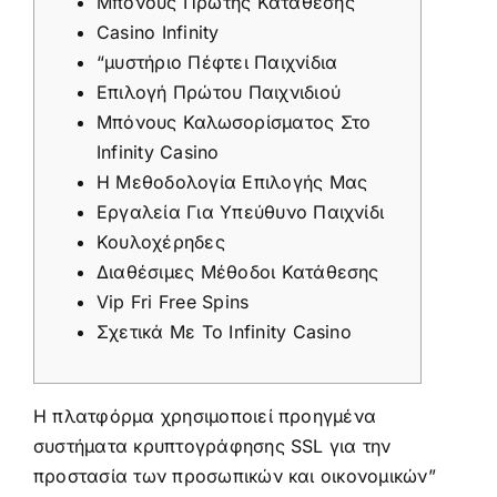
Μπόνους Πρώτης Κατάθεσης
Casino Infinity
“μυστήριο Πέφτει Παιχνίδια
Επιλογή Πρώτου Παιχνιδιού
Μπόνους Καλωσορίσματος Στο
Infinity Casino
Η Μεθοδολογία Επιλογής Μας
Εργαλεία Για Υπεύθυνο Παιχνίδι
Κουλοχέρηδες
Διαθέσιμες Μέθοδοι Κατάθεσης
Vip Fri Free Spins
Σχετικά Με Το Infinity Casino
Η πλατφόρμα χρησιμοποιεί προηγμένα
συστήματα κρυπτογράφησης SSL για την
προστασία των προσωπικών και οικονομικών”