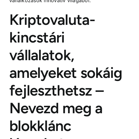
vállalkozások innovatív világából.
Kriptovaluta-
kincstári
vállalatok,
amelyeket sokáig
fejleszthetsz –
Nevezd meg a
blokklánc