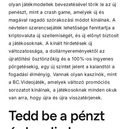
olyan játékmodellek bevezetésével törik le az új
penészt, mint a crash game, amelyek új és
magával ragadó szórakozási módot kínálnak. A
névtelen szerencsejáték lehetősége fenntartja a
kriptovaluta új szellemiségét, és új előnyt biztosít
a játékosoknak. A kínált hirdetések új
változatossága, a dollárnyereményektől az
újratöltési ösztönzőkig és a 100%-os ingyenes
pörgetésekig, egy új szintet jelent a kalandtól a
fogadási élményig. Vannak olyan kaszinók, mint
a BC.Videojáték, amelyek változó promóciós
sorozatot kínálnak, a játékosoknak minden okuk
van arra, hogy újra és újra visszatérjenek.
Tedd be a pénzt