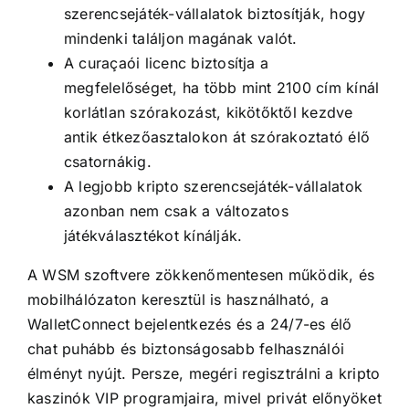
szerencsejáték-vállalatok biztosítják, hogy
mindenki találjon magának valót.
A curaçaói licenc biztosítja a
megfelelőséget, ha több mint 2100 cím kínál
korlátlan szórakozást, kikötőktől kezdve
antik étkezőasztalokon át szórakoztató élő
csatornákig.
A legjobb kripto szerencsejáték-vállalatok
azonban nem csak a változatos
játékválasztékot kínálják.
A WSM szoftvere zökkenőmentesen működik, és
mobilhálózaton keresztül is használható, a
WalletConnect bejelentkezés és a 24/7-es élő
chat puhább és biztonságosabb felhasználói
élményt nyújt. Persze, megéri regisztrálni a kripto
kaszinók VIP programjaira, mivel privát előnyöket