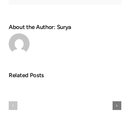
About the Author:
Surya
Ils
Tout
fortification
mon
vivent
Casino
de
MyBet
notre
Related Posts
est
croupier
prescrit
dans
avec
direct
nos
qui
Caracteris
vous
du
administrera
jeu