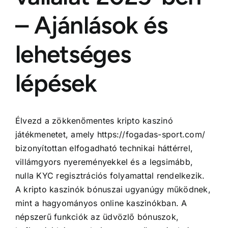
– Ajánlások és
lehetséges
lépések
Élvezd a zökkenőmentes kripto kaszinó
játékmenetet, amely
https://fogadas-sport.com/
bizonyítottan elfogadható technikai háttérrel,
villámgyors nyereményekkel és a legsimább,
nulla KYC regisztrációs folyamattal rendelkezik.
A kripto kaszinók bónuszai ugyanúgy működnek,
mint a hagyományos online kaszinókban. A
népszerű funkciók az üdvözlő bónuszok,