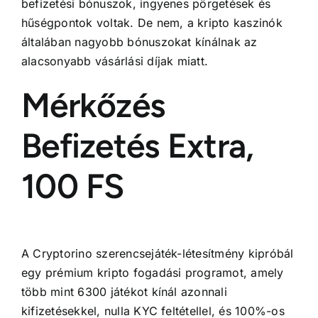
befizetési bónuszok, ingyenes pörgetések és
hűségpontok voltak.
De nem, a kripto kaszinók
általában nagyobb bónuszokat kínálnak az
alacsonyabb vásárlási díjak miatt.
Mérkőzés
Befizetés Extra,
100 FS
A Cryptorino szerencsejáték-létesítmény kipróbál
egy prémium kripto fogadási programot, amely
több mint 6300 játékot kínál azonnali
kifizetésekkel, nulla KYC feltétellel, és 100%-os