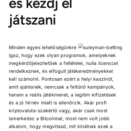
és kezdj el
játszani
Minden egyes lehetőségünkre
igaz, hogy ezek olyan programok, amelyeknek
megkérdőjelezhetőek a feltételei, nulla licenccel
rendelkeznek, és elfogult játékeredményekkel
kell számolni. Pontosan ezért a helyi kaszinót,
amit ajánlanék, nemcsak a feltűnő kampányok,
hanem a reális játékmenet, a legitim kifizetések
és a jó hírnév miatt is ellenőrzik. Akár profi
kriptovaluta-szakértő vagy, akár csak most
ismerkedsz a Bitcoinnal, most nem volt jobb
alkalom, hogy megvitasd, mit kínálnak ezek a