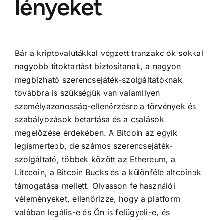
lényeket
Bár a kriptovalutákkal végzett tranzakciók sokkal
nagyobb titoktartást biztosítanak, a nagyon
megbízható szerencsejáték-szolgáltatóknak
továbbra is szükségük van valamilyen
személyazonosság-ellenőrzésre a törvények és
szabályozások betartása és a csalások
megelőzése érdekében. A Bitcoin az egyik
legismertebb, de számos szerencsejáték-
szolgáltató, többek között az Ethereum, a
Litecoin, a Bitcoin Bucks és a különféle altcoinok
támogatása mellett. Olvasson felhasználói
véleményeket, ellenőrizze, hogy a platform
valóban legális-e és Ön is felügyeli-e, és