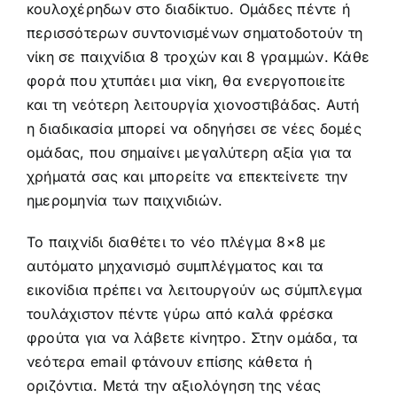
κουλοχέρηδων στο διαδίκτυο. Ομάδες πέντε ή
περισσότερων συντονισμένων σηματοδοτούν τη
νίκη σε παιχνίδια 8 τροχών και 8 γραμμών. Κάθε
φορά που χτυπάει μια νίκη, θα ενεργοποιείτε
και τη νεότερη λειτουργία χιονοστιβάδας. Αυτή
η διαδικασία μπορεί να οδηγήσει σε νέες δομές
ομάδας, που σημαίνει μεγαλύτερη αξία για τα
χρήματά σας και μπορείτε να επεκτείνετε την
ημερομηνία των παιχνιδιών.
Το παιχνίδι διαθέτει το νέο πλέγμα 8×8 με
αυτόματο μηχανισμό συμπλέγματος και τα
εικονίδια πρέπει να λειτουργούν ως σύμπλεγμα
τουλάχιστον πέντε γύρω από καλά φρέσκα
φρούτα για να λάβετε κίνητρο. Στην ομάδα, τα
νεότερα email φτάνουν επίσης κάθετα ή
οριζόντια. Μετά την αξιολόγηση της νέας