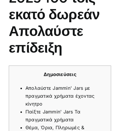
εκατό δωρεάν
Απολαύστε
επίδειξη
Δημοσιεύσεις
Απολαύστε Jammin' Jars με
πραγματικά χρήματα έχοντας
κίνητρο
Παίξτε Jammin' Jars Τα
πραγματικά χρήματα
Θέμα, Όρια, Πληρωμές &