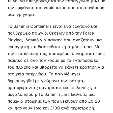
τείνει να επεξεργάζεται την παραγγελία μαζί με
την εμφάνιση του νομίσματός σας στη συνδρομή
σας γρήγορα.
Το Jammin Containers είναι ένα ζωντανό και
πολύχρωμο παιχνίδι θέσεων από την Force
Playing, ιδανικό για παίκτες που αναζητούν μια
ενεργητική και διασκεδαστική ατμόσφαιρα. Με
την εκπαίδευσή του, προσφέρει συναρπαστικούς
παίκτες σε όλο τον κόσμο με το εντυπωσιακό
του πλαίσιο και μπορείτε να κάνετε κράτηση για
στοιχεία παιχνιδιού. Το παιχνίδι έχει
δημιουργηθεί με γνώμονα την ισότητα,
προσφέροντας συναρπαστικές επιλογές για
μεγάλα κέρδη. Το Jammin Jars διαθέτει μια
ποικιλία στοιχημάτων που ξεκινούν από £0,20
και φτάνουν έως και £100 ανά περιστροφή. Η